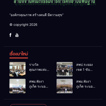
“องค์กรคุณภาพ สร้างคนดี มีความสุข”
© copyright 2026
เรื่องมาใหม่
รางวัล
สพป.ระยอง
คุณภาพแห่ง
เขต 1 ขับ
ชาติการ
เคลื่อน “สพฐ.
ป้องกันควบคุม
สร้างสรรค์
สพม.พังงา
สพม.พังงา
โรคและภัย
ปันสุข” เสริม
ภูเก็ต ระนอง
ภูเก็ต ระนอง
สุขภาพ
พลังผู้นำ
ลงพื้นที่
เร่งเสริมสร้าง
อ.อรัญประเทศ
นักเรียน สู่
ติดตาม
ความปลอดภัย
สถานศึกษา
ประเมินผล
ในสถานศึกษา
ปลอดภัยจาก