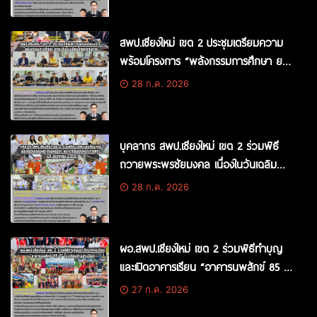
สพป.เชียงใหม่ เขต 2 ประชุมเตรียมความ
พร้อมโครงการ “พลังกรรมการศึกษา ยก
ระดับโรงเรียนไทยทุกภูมิภาค”
28 ก.ค. 2026
บุคลากร สพป.เชียงใหม่ เขต 2 ร่วมพิธี
ถวายพระพรชัยมงคล เนื่องในวันเฉลิม
พระชนมพรรษา พระบาทสมเด็จ
28 ก.ค. 2026
พระเจ้าอยู่หัว 28 กรกฎาคม 2569
ผอ.สพป.เชียงใหม่ เขต 2 ร่วมพิธีทำบุญ
และเปิดอาคารเรียน “อาคารนพสักข์ 85 ปี”
โรงเรียนบ้านม่วงป๊อก
27 ก.ค. 2026