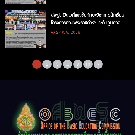
สพฐ. เปิดเวทีแข่งขันทักษะวิชาการนักเรียน
โครงการตามพระราชดำริฯ ระดับภูมิภาค
ภาคเหนือ มุ่งพัฒนาศักยภาพเด็กและ
27 ก.ค. 2026
เยาวชน คัดเลือกตัวแทนสู่ระดับประเทศ
1
2
3
…
9
10