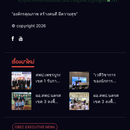
“องค์กรคุณภาพ สร้างคนดี มีความสุข”
© copyright 2026
เรื่องมาใหม่
สพป.เพชรบูรณ์
“เวทีวิชาการ
เขต 1 รับการ
ของนักการ
ติดตามและ
ศึกษา” การ
ประเมินผล
ประชุม
ผอ.สพป.นครศรีธรรมราช
ผอ.สพป.นครศรีธรร
เชิงประจักษ์
ThaiCER
เขต 3 ลงพื้นที่
เขต 3 ลงพื้นที่
คัดเลือก
2026
เยี่ยมโรงเรียน
เยี่ยมโรงเรียน
“ก.ต.ป.น.
Thailand
วัดปิยาราม
บ้านบางเนียน
ต้นแบบ”
International
อำเภอ
อำเภอ
ระดับประเทศ
Conference
ปากพนัง
ปากพนัง
OBEC EXECUTIVE NEWs
รุ่นที่ 3 ประจำ
on Education