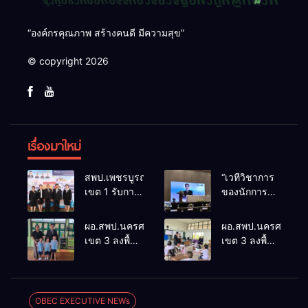
“องค์กรคุณภาพ สร้างคนดี มีความสุข”
© copyright 2026
เรื่องมาใหม่
สพป.เพชรบูรณ์
“เวทีวิชาการ
เขต 1 รับการ
ของนักการ
ติดตามและ
ศึกษา” การ
ประเมินผล
ประชุม
ผอ.สพป.นครศรีธรรมราช
ผอ.สพป.นครศรีธรร
เชิงประจักษ์
ThaiCER
เขต 3 ลงพื้นที่
เขต 3 ลงพื้นที่
คัดเลือก
2026
เยี่ยมโรงเรียน
เยี่ยมโรงเรียน
“ก.ต.ป.น.
Thailand
วัดปิยาราม
บ้านบางเนียน
ต้นแบบ”
International
อำเภอ
อำเภอ
ระดับประเทศ
Conference
ปากพนัง
ปากพนัง
OBEC EXECUTIVE NEWs
รุ่นที่ 3 ประจำ
on Education