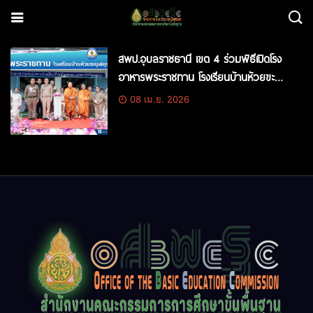
สพป.อุบลราชธานี เขต 4 ร่วมพิธีเปิดโรง
อาหารพระราชทาน โรงเรียนบ้านห้วยขะ
ยุง(คุรุพานิชวิทยาคาร)
08 เม.ย. 2026