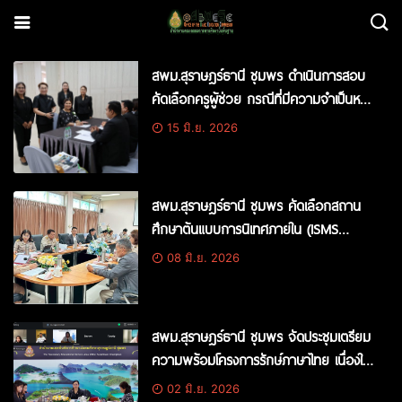
สพม.สุราษฎร์ธานี ชุมพร ดำเนินการสอบ
คัดเลือกครูผู้ช่วย กรณีที่มีความจำเป็นหรือ
มีเหตุพิเศษ ปี พ.ศ. 2569 (ภาค ค สอบ
15 มิ.ย. 2026
สัมภาษณ์)
สพม.สุราษฎร์ธานี ชุมพร คัดเลือกสถาน
ศึกษาต้นแบบการนิเทศภายใน (ISMS
Award) มุ่งยกระดับคุณภาพการศึกษา
08 มิ.ย. 2026
อย่างยั่งยืน
สพม.สุราษฎร์ธานี ชุมพร จัดประชุมเตรียม
ความพร้อมโครงการรักษ์ภาษาไทย เนื่องใน
สัปดาห์วันภาษาไทยแห่งชาติ ปี 2569 มุ่งส่ง
02 มิ.ย. 2026