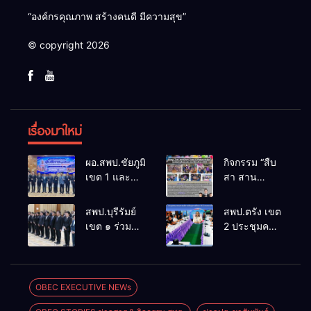
“องค์กรคุณภาพ สร้างคนดี มีความสุข”
© copyright 2026
เรื่องมาใหม่
ผอ.สพป.ชัยภูมิ
กิจกรรม “สืบ
เขต 1 และ
สา สาน
คณะ ร่วมการ
ภูมิปัญญา
ประชุม
ล้านนาวิถี สู่
สพป.บุรีรัมย์
สพป.ตรัง เขต
สัมมนาทาง
โลกแห่งการ
เขต ๑ ร่วม
2 ประชุมคณะ
วิชาการ “ผู้
เรียนรู้”
ประชุม
กรรมการ
บริหารยุคใหม่
โรงเรียนบ้าน
สัมมนา “ผู้
บริหารเงินทุน
นำการศึกษา
สันพระเนตร
บริหารยุคใหม่
การศึกษา 60
ไทยสู่อนาคต”
ประจำปีการ
นำการศึกษา
ปี ครองราชย์
OBEC EXECUTIVE NEWs
ประจำเขต
ศึกษา 2569
ไทยสู่อนาคต”
ประจำปี
ตรวจราชการ