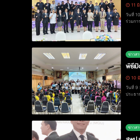
11 ม
วันที่
ร่วมกา
ประชุม
ส่วนร่
ข่าวสา
พิธีเ
10 ม
วันที่
ประธาน
ผอ.สพป.
กิจกรร
ข่าวสา
สพป.เ