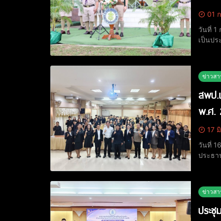
01 ก
วันที่
เป็นปร
เสือจัง
หัวหน้
ข่าวสา
สพป.เ
พ.ศ. 
17 ม
วันที่
ประธาน
เดชา บุ
เจ้าหน้า
ข่าวสา
ประชุ