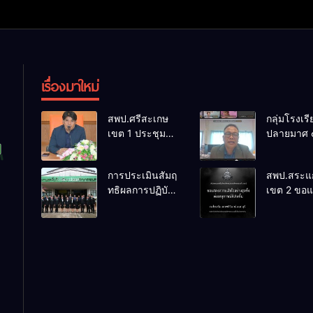
เรื่องมาใหม่
สพป.ศรีสะเกษ
กลุ่มโรงเร
เขต 1 ประชุม
ปลายมาศ 
เตรียมการ
PLC ขับเคล
จัดการแข่งขัน
RT, NT, 
การประเมินสัมฤ
สพป.สระแก
งานศิลป
ผ่านระบบ
ทธิผลการปฏิบัติ
เขต 2 ขอ
หัตถกรรม
Online
งานในหน้าที่
ความเสียใ
นักเรียน ครั้งที่
พัฒนาการศึกษา
สุดซึ้ง 7 ส
74 ปีการศึกษา
ตำแหน่ง รองผู้
2569
2569
อำนวยการสถาน
ศึกษา