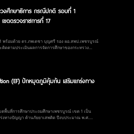
งศึกษาธิการ กรณีปกติ รอบที่ 1
เขตตรวจราชการที่ 17
1 พร้อมด้วย ดร.ภพเดชา บุญศรี รอง ผอ.สพป.เพชรบูรณ์
ารและติดตามประเมินผลการจัดการศึกษาของกระทรวง
งศึกษาธิการ เขตตรวจราชการที่ 17 เพื่อนำเสนอ
n (EF) ปักหมุดภูมิคุ้มกัน เสริมแกร่งทาง
ตพื้นที่การศึกษาประถมศึกษาเพชรบูรณ์ เขต 1 เป็น
แกร่งทางปัญญา ต้านภัยยาเสพติด ปีงบประมาณ พ.ศ.
์ เขต 1 และคณะศึกษานิเทศก์ เข้าร่วมพิธีเปิดฯ เพื่อ