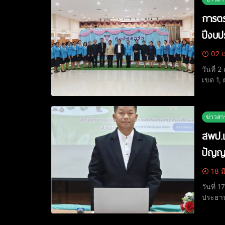
การตร
ปีงบป
02 เ
วันที่
เขต 1,
ศึกษาธ
รายงาน
ข่าวสา
สพป.เ
ปัญญ
18 ม
วันที่
ประธาน
2569 พร
แลกเปลี