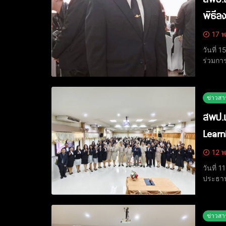
พิธี
17 พ
วันที่
ร่วมกา
ร่วมมื
นายประ
ข่าวสา
สพป.เ
Learn
12 พ
วันที่
ประธานพ
สืบค้น 
ดร.ขนิษ
ข่าวสา