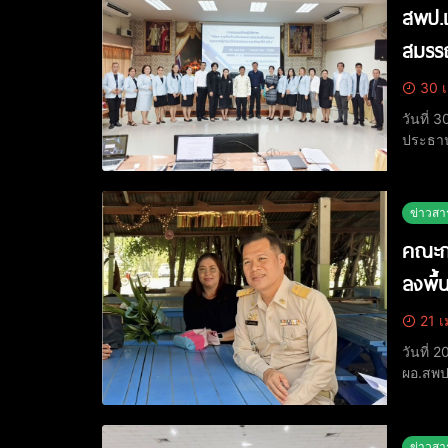
สพป.เ
สมรรถ
30 เ
วันที่
ประธาน
โครงกา
ดร.ขนิษ
ข่าวสา
คณะกร
ลงพื้
21 เ
วันที่
ผอ.สพป
ธรรมชาต
โรงเรี
ข่าวสา