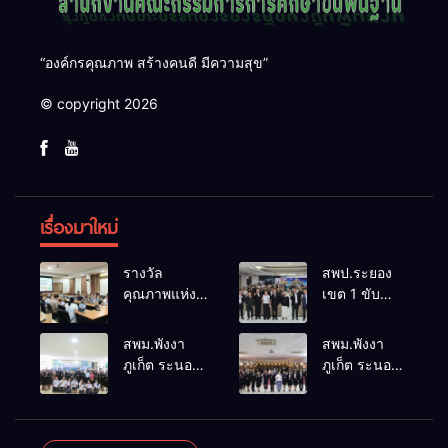
“องค์กรคุณภาพ สร้างคนดี มีความสุข”
© copyright 2026
เรื่องมาใหม่
รางวัล
สพป.ระยอง
คุณภาพแห่ง
เขต 1 ขับ
ชาติการ
เคลื่อน “สพฐ.
ป้องกันควบคุม
สร้างสรรค์
สพม.พังงา
สพม.พังงา
โรคและภัย
ปันสุข” เสริม
ภูเก็ต ระนอง
ภูเก็ต ระนอง
สุขภาพ
พลังผู้นำ
ลงพื้นที่
เร่งเสริมสร้าง
อ.อรัญประเทศ
นักเรียน สู่
ติดตาม
ความปลอดภัย
สถานศึกษา
ประเมินผล
ในสถานศึกษา
ปลอดภัยจาก