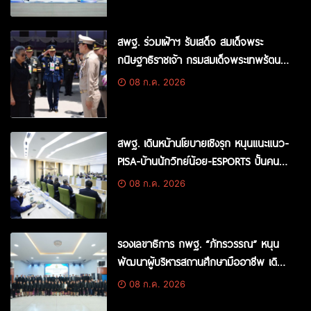
สพฐ. ร่วมเฝ้าฯ รับเสด็จ สมเด็จพระ
กนิษฐาธิราชเจ้า กรมสมเด็จพระเทพรัตน
ราชสุดาฯ สยามบรมราชกุมารี ทรงติดตาม
08 ก.ค. 2026
ความก้าวหน้าการดำเนินงาน โรงเรียนใน
โครงการพัฒนาเด็กและเยาวชนในถิ่น
ทุรกันดารตามพระราชดำริฯ ณ โรงเรียนวัด
สพฐ. เดินหน้านโยบายเชิงรุก หนุนแนะแนว-
โยธีราษฎร์ศรัทธาราม นครนายก
PISA-บ้านนักวิทย์น้อย-ESPORTS ปั้นคน
รุ่นใหม่สู่โลกดิจิทัล
08 ก.ค. 2026
รองเลขาธิการ กพฐ. “ภัทรวรรณ” หนุน
พัฒนาผู้บริหารสถานศึกษามืออาชีพ เดิน
หน้าแก้หนี้ครู สร้างคุณภาพการศึกษาอย่าง
08 ก.ค. 2026
ยั่งยืน