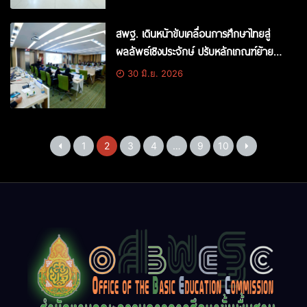
สพฐ. เดินหน้าขับเคลื่อนการศึกษาไทยสู่
ผลลัพธ์เชิงประจักษ์ ปรับหลักเกณฑ์ย้าย
ครู-อาหารกลางวันคุณภาพ-เร่งเบิกจ่ายงบ
30 มิ.ย. 2026
ปี 69 ตามเป้าหมายให้ครบถ้วน
1
2
3
4
…
9
10