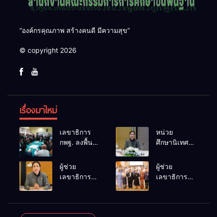
“องค์กรคุณภาพ สร้างคนดี มีความสุข”
© copyright 2026
เรื่องมาใหม่
เลขาธิการ
หน่วย
กพฐ. ลงพื้นที่
ศึกษานิเทศก์
โรงเรียน
สพฐ. เดินหน้า
เทพศิรินทร์
ขับเคลื่อน
ผู้ช่วย
ผู้ช่วย
นนทบุรี
คุณภาพการ
เลขาธิการ
เลขาธิการ
ติดตามเหตุ
ศึกษา ประชุม
กพฐ. ร่วม
กพฐ. เปิด
ความรุนแรง
ผู้อำนวยการก
ประชุมจัด
อบรมพัฒนา
พร้อมเร่ง
ลุ่มนิเทศฯ
ทำ(ร่าง)
ครูและ
เยียวยาฟื้นฟูผู้
ครั้งที่ 1/2569