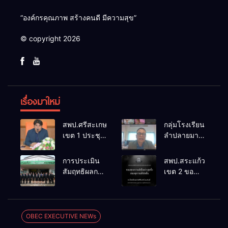
“องค์กรคุณภาพ สร้างคนดี มีความสุข”
© copyright 2026
เรื่องมาใหม่
สพป.ศรีสะเกษ
กลุ่มโรงเรียน
เขต 1 ประชุม
ลำปลายมาศ
เตรียมการ
๔ PLC ขับ
จัดการ
เคลื่อน RT,
การประเมิน
สพป.สระแก้ว
แข่งขันงาน
NT, O-NET
สัมฤทธิผลการ
เขต 2 ขอ
ศิลปหัตถกรรม
ผ่านระบบ
ปฏิบัติงานใน
แสดงความ
นักเรียน ครั้งที่
Online
หน้าที่
เสียใจอย่างสุด
74 ปีการ
พัฒนาการ
ซึ้ง 7 สิงหาคม
ศึกษา 2569
ศึกษา
2569
OBEC EXECUTIVE NEWs
ตำแหน่ง รอง