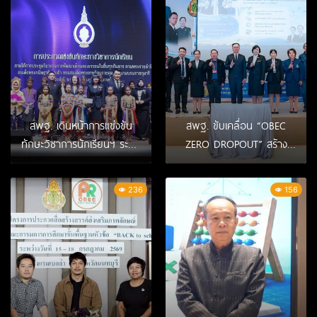
กรุงเทพมหานคร
กรกฎาคม 2569
สพฐ. เดินหน้าการแข่งขัน
สพฐ. ขับเคลื่อน “OBEC
ทักษะวิชาการนักเรียนฯ ระดับ
ZERO DROPOUT” สร้าง
ภูมิภาค จุดที่ 2 ภาคใต้
ความเข้าใจการจัดการศึกษา
ประจำปี 2569 เปิดเวทีเสริม
ที่ยืดหยุ่น 1 โรงเรียน 3 รูป
236
156
สร้างศักยภาพผู้เรียนอย่าง
แบบ มุ่งลดเด็กหลุดออกจาก
สมดุลทั้งด้านพลศึกษา พุทธิ
ระบบการศึกษาในพื้นที่ภาค
ศึกษา จริยศึกษา และ
กลาง
หัตถศึกษา