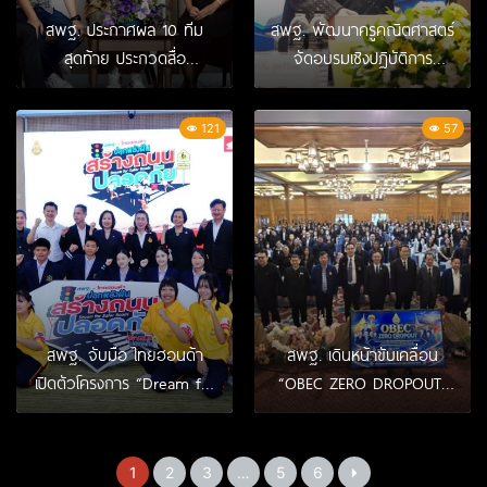
สพฐ. ประกาศผล 10 ทีม
สพฐ. พัฒนาครูคณิตศาสตร์
สุดท้าย ประกวดสื่อ
จัดอบรมเชิงปฏิบัติการ
สร้างสรรค์ “BACK to
“เลขคณิตคิดเร็วด้วยเวท
School” พร้อมชวนร่วม
คณิต” เสริมทักษะการจัดการ
121
57
โหวตเลือกคลิป-ภาพถ่ายโดน
เรียนรู้ เตรียมผู้เรียนสู่
ใจ โชว์พลังสร้างสรรค์คนรุ่น
ศตวรรษที่ 21
ใหม่ยุคดิจิทัล
สพฐ. จับมือ ไทยฮอนด้า
สพฐ. เดินหน้าขับเคลื่อน
เปิดตัวโครงการ “Dream for
“OBEC ZERO DROPOUT”
Safer Roads ปลุกพลังฝัน
ภาคเหนือ แลกเปลี่ยน
สร้างถนนปลอดภัย” ชวน
นวัตกรรม ป้องกันเด็กหลุด
เยาวชนทั่วประเทศร่วมสร้าง
จากระบบการศึกษา
1
2
3
…
5
6