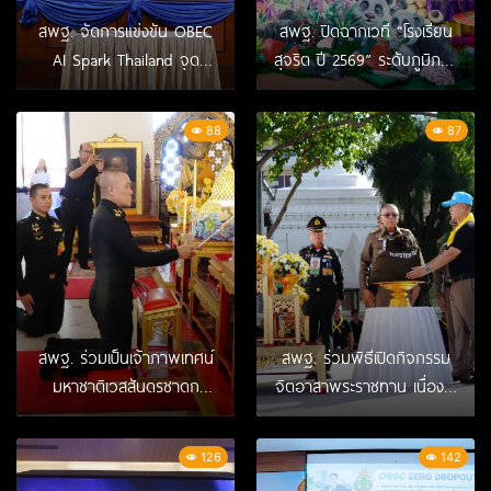
สพฐ. จัดการแข่งขัน OBEC
สพฐ. ปิดฉากเวที “โรงเรียน
AI Spark Thailand จุด
สุจริต ปี 2569” ระดับภูมิภาค
ประกายเยาวชนไทยสู่การเป็น
จุดที่ 5 ภาคเหนือ เดินหน้า
นักนวัตกรรม AI
ต่อยอดผลงานสู่เวทีระดับ
88
87
ประเทศ
สพฐ. ร่วมเป็นเจ้าภาพเทศน์
สพฐ. ร่วมพิธีเปิดกิจกรรม
มหาชาติเวสสันดรชาดก
จิตอาสาพระราชทาน เนื่องใน
กัณฑ์ที่ 10 สักกบรรพกัณฑ์ที่
โอกาสวันเฉลิม
11 มหาราช ณ วัดมหาธาตุ
พระชนมพรรษา พระบาท
126
142
ยุวราชรังสฤษฎิ์
สมเด็จพระเจ้าอยู่หัว 28