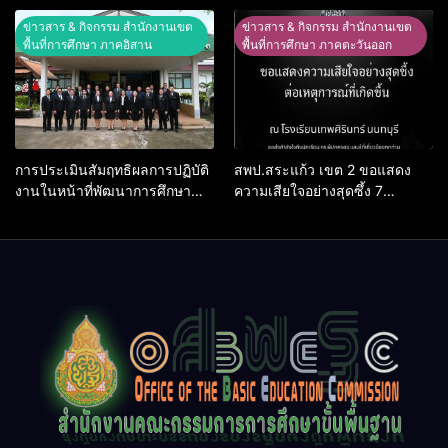
ศิลปหัตถกรรมนักเรียน ครั้งที่ 74
ผ่านระบบ Online
ปีการศึกษา 2569
ข่าวสาร & กิจกรรม สำนักงานเขต
ข่าวสาร & กิจกรรม สำนักงานเขต
พื้นที่การศึกษา ภาคอิสาน
พื้นที่การศึกษา ภาคตะวันออก
การประเมินสัมฤทธิผลการปฏิบัติ
สพป.สระแก้ว เขต 2 ขอแสดง
งานในหน้าที่พัฒนาการศึกษา
ความเสียใจอย่างสุดซึ้ง 7
ตำแหน่ง รองผู้อำนวยการสถาน
สิงหาคม 2569
ศึกษา