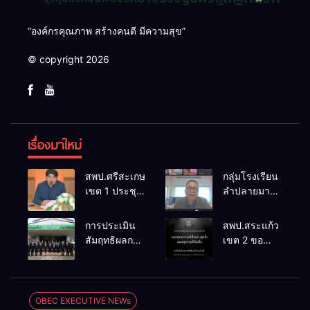
“องค์กรคุณภาพ สร้างคนดี มีความสุข”
© copyright 2026
เรื่องมาใหม่
สพป.ศรีสะเกษ
กลุ่มโรงเรียน
เขต 1 ประชุม
ลำปลายมาศ
เตรียมการ
๔ PLC ขับ
จัดการ
เคลื่อน RT,
การประเมิน
สพป.สระแก้ว
แข่งขันงาน
NT, O-NET
สัมฤทธิผลการ
เขต 2 ขอ
ศิลปหัตถกรรม
ผ่านระบบ
ปฏิบัติงานใน
แสดงความ
นักเรียน ครั้งที่
Online
หน้าที่
เสียใจอย่างสุด
74 ปีการ
พัฒนาการ
ซึ้ง 7 สิงหาคม
ศึกษา 2569
ศึกษา
2569
OBEC EXECUTIVE NEWs