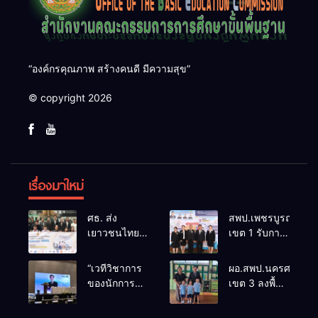
“องค์กรคุณภาพ สร้างคนดี มีความสุข”
© copyright 2026
เรื่องมาใหม่
ศธ. ส่ง
สพป.เพชรบูรณ์
เยาวชนไทย
เขต 1 รับการ
ทุน ODOS –
ติดตามและ
TS69 สู่
ประเมินผล
“เวทีวิชาการ
ผอ.สพป.นครศรีธรร
มหาวิทยาลัย
เชิงประจักษ์
ของนักการ
เขต 3 ลงพื้นที่
ชั้นนำในสห
คัดเลือก
ศึกษา” การ
เยี่ยมโรงเรียน
ราช
“ก.ต.ป.น.
ประชุม
วัดปิยาราม