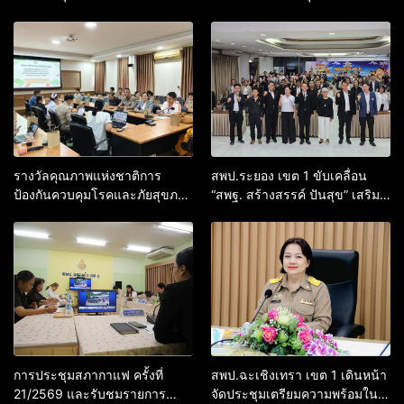
Thailand International
สิงหาคม 2569
Conference on Education
Research (ThaiCER) 2026
รางวัลคุณภาพแห่งชาติการ
สพป.ระยอง เขต 1 ขับเคลื่อน
ป้องกันควบคุมโรคและภัยสุขภาพ
“สพฐ. สร้างสรรค์ ปันสุข” เสริม
อ.อรัญประเทศ
พลังผู้นำนักเรียน สู่สถานศึกษา
ปลอดภัยจากยาเสพติด
การประชุมสภากาแฟ ครั้งที่
สพป.ฉะเชิงเทรา เขต 1 เดินหน้า
21/2569 และรับชมรายการ
จัดประชุมเตรียมความพร้อมใน