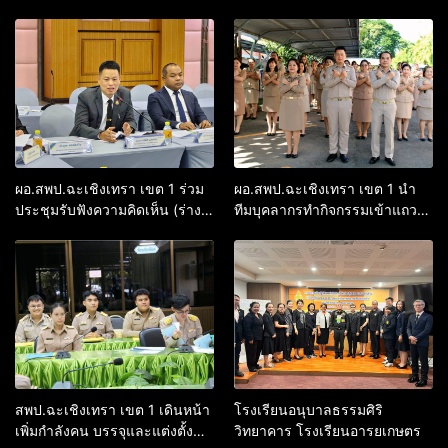
พฤหัสเช้า ข่าว สพฐ. ครั้งที่
การประเมินความโปร่งใส มุ่งยก
30/2569
ระดับการบริหารงานตามหลักธร
รมาภิบาล
ผอ.สพป.ฉะเชิงเทรา เขต 1 ร่วม
ผอ.สพป.ฉะเชิงเทรา เขต 1 นำ
ประชุมรับฟังความคิดเห็น (ร่าง)
ทีมบุคลากรทำกิจกรรมเข้าแถว
พ.ร.บ.การศึกษาแห่งชาติ ฉบับ
เคารพธงชาติ สวดมนต์ และ
ใหม่ ร่วมกับองค์กรวิชาการระดับ
ประกาศเจตนารมณ์ “เขตพื้นที่
ประเทศกรุงเทพมหานคร
สุจริต”
สพป.ฉะเชิงเทรา เขต 1 เดินหน้า
โรงเรียนอนุบาลธรรมศิริ
เพิ่มกำลังคน บรรจุและแต่งตั้ง
วิทยาคาร โรงเรียนอารยเกษตร