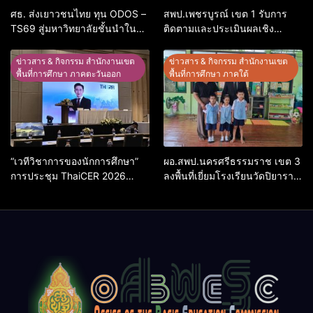
ศธ. ส่งเยาวชนไทย ทุน ODOS –
สพป.เพชรบูรณ์ เขต 1 รับการ
TS69 สู่มหาวิทยาลัยชั้นนำในสห
ติดตามและประเมินผลเชิง
ราชอาณาจักรหนุนสร้างคน
ประจักษ์ คัดเลือก “ก.ต.ป.น.
คุณภาพพร้อมกลับมาพัฒนา
ต้นแบบ” ระดับประเทศ รุ่นที่ 3
ข่าวสาร & กิจกรรม สำนักงานเขต
ข่าวสาร & กิจกรรม สำนักงานเขต
ประเทศ
ประจำปีงบประมาณ พ.ศ. 2569
พื้นที่การศึกษา ภาคตะวันออก
พื้นที่การศึกษา ภาคใต้
“เวทีวิชาการของนักการศึกษา”
ผอ.สพป.นครศรีธรรมราช เขต 3
การประชุม ThaiCER 2026
ลงพื้นที่เยี่ยมโรงเรียนวัดปิยาราม
Thailand International
อำเภอปากพนัง
Conference on Education
Research (ThaiCER) 2026