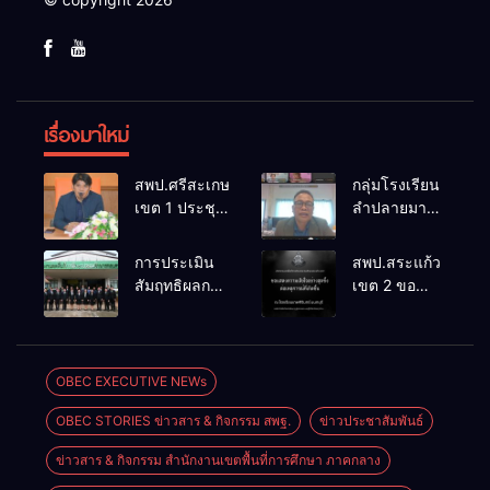
เรื่องมาใหม่
สพป.ศรีสะเกษ
กลุ่มโรงเรียน
เขต 1 ประชุม
ลำปลายมาศ
เตรียมการ
๔ PLC ขับ
จัดการ
เคลื่อน RT,
การประเมิน
สพป.สระแก้ว
แข่งขันงาน
NT, O-NET
สัมฤทธิผลการ
เขต 2 ขอ
ศิลปหัตถกรรม
ผ่านระบบ
ปฏิบัติงานใน
แสดงความ
นักเรียน ครั้งที่
Online
หน้าที่
เสียใจอย่างสุด
74 ปีการ
พัฒนาการ
ซึ้ง 7 สิงหาคม
ศึกษา 2569
ศึกษา
2569
OBEC EXECUTIVE NEWs
ตำแหน่ง รอง
OBEC STORIES ข่าวสาร & กิจกรรม สพฐ.
ข่าวประชาสัมพันธ์
ผู้อำนวยการ
สถานศึกษา
ข่าวสาร & กิจกรรม สำนักงานเขตพื้นที่การศึกษา ภาคกลาง