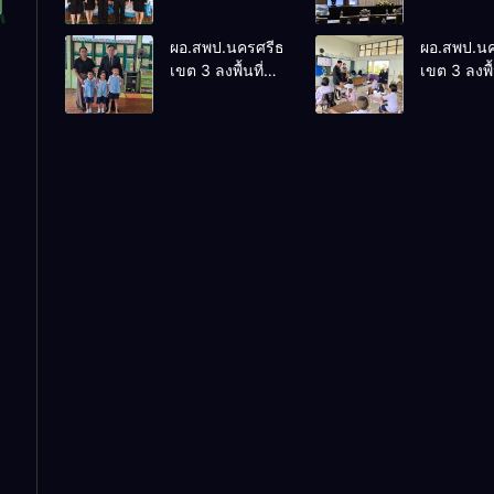
ติดตามและ
การประชุ
ประเมินผลเชิง
ThaiCER 
ผอ.สพป.นครศรีธรรมราช
ผอ.สพป.น
ประจักษ์ คัดเลือก
Thailand
เขต 3 ลงพื้นที่
เขต 3 ลงพื้
“ก.ต.ป.น.
Internatio
เยี่ยมโรงเรียนวัด
เยี่ยมโรงเร
ต้นแบบ” ระดับ
Conferenc
ปิยาราม อำเภอ
บ้านบางเน
ประเทศ รุ่นที่ 3
Education
ปากพนัง
อำเภอปากพ
ประจำ
Research
ปีงบประมาณ
(ThaiCER)
พ.ศ. 2569
2026