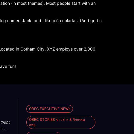
igation (in most themes). Most people start with an
 dog named Jack, and I like piña coladas. (And gettin’
 Located in Gotham City, XYZ employs over 2,000
ave fun!
OBEC EXECUTIVE NEWs
OBEC STORIES ข่าวสาร & กิจกรรม
การของ
สพฐ.
ษา”