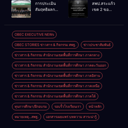
จัดการ
เคลื่อน RT,
การประเมิน
สพป.สระแก้ว
แข่งขันงาน
NT, O-NET
สัมฤทธิผลการ
เขต 2 ขอ
ศิลปหัตถกรรม
ผ่านระบบ
ปฏิบัติงานใน
แสดงความ
นักเรียน ครั้งที่
Online
หน้าที่
เสียใจอย่างสุด
74 ปีการ
พัฒนาการ
ซึ้ง 7 สิงหาคม
ศึกษา 2569
ศึกษา
2569
OBEC EXECUTIVE NEWs
ตำแหน่ง รอง
OBEC STORIES ข่าวสาร & กิจกรรม สพฐ.
ข่าวประชาสัมพันธ์
ผู้อำนวยการ
สถานศึกษา
ข่าวสาร & กิจกรรม สำนักงานเขตพื้นที่การศึกษา ภาคกลาง
ข่าวสาร & กิจกรรม สำนักงานเขตพื้นที่การศึกษา ภาคตะวันออก
ข่าวสาร & กิจกรรม สำนักงานเขตพื้นที่การศึกษา ภาคอิสาน
ข่าวสาร & กิจกรรม สำนักงานเขตพื้นที่การศึกษา ภาคเหนือ
ข่าวสาร & กิจกรรม สำนักงานเขตพื้นที่การศึกษา ภาคใต้
ทุนการศึกษา/ฝึกอบรม
รอบรั้วโรงเรียนเรา
หน้าหลัก
หมายเหตุ...สพฐ.
เอกสารเผยแพร่ บทความ สาระน่ารู้