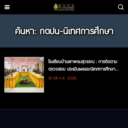
ค้นหา: กตปน-นิเทศการศึกษา
โรงเรียนบ้านเขาพรมสุวรรณ : การติดตาม
ตรวจสอบ ประเมินผลและนิเทศการศึกษา
สถานศึกษา (ก.ต.ป.น.) ของสถานศึกษาใน
08 ก.ค. 2026
สังกัด สพป.สระแก้ว เขต 2 ครั้งที่ 2/2569