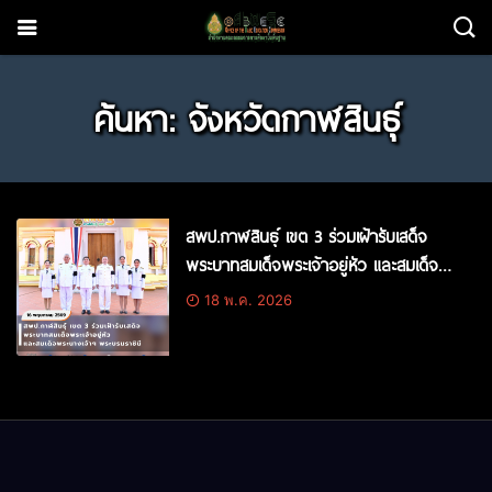
ค้นหา: จังหวัดกาฬสินธุ์
สพป.กาฬสินธุ์ เขต 3 ร่วมเฝ้ารับเสด็จ
พระบาทสมเด็จพระเจ้าอยู่หัว และสมเด็จ
พระนางเจ้าฯ พระบรมราชินี
18 พ.ค. 2026