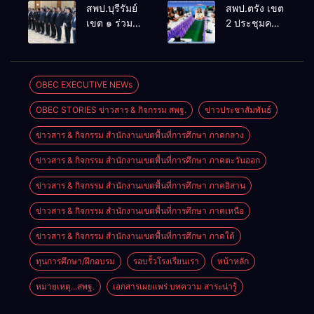
ประชุม
ล้านนาวิถี สู่
สพป.บุรีรัมย์
สพป.ตรัง เขต
สัมมนาทาง
โลกแห่งการ
เขต ๑ ร่วม
2 ประชุมคณะ
วิชาการ “ผู้
เรียนรู้”
ประชุม
กรรมการ
บริหารยุคใหม่
โรงเรียนบ้าน
สัมมนา “ผู้
บริหารเงินทุน
นำการศึกษา
สันพระเนตร
บริหารยุคใหม่
การศึกษา 60
ไทยสู่อนาคต”
ประจำปีการ
นำการศึกษา
ปี ครองราชย์
OBEC EXECUTIVE NEWs
ประจำเขต
ศึกษา 2569
ไทยสู่อนาคต”
ประจำปี
ตรวจราชการ
OBEC STORIES ข่าวสาร & กิจกรรม สพฐ.
ข่าวประชาสัมพันธ์
เขตตรวจ
2569
ที่ 13
ราชการที่ ๑๓
ข่าวสาร & กิจกรรม สำนักงานเขตพื้นที่การศึกษา ภาคกลาง
ข่าวสาร & กิจกรรม สำนักงานเขตพื้นที่การศึกษา ภาคตะวันออก
ข่าวสาร & กิจกรรม สำนักงานเขตพื้นที่การศึกษา ภาคอิสาน
ข่าวสาร & กิจกรรม สำนักงานเขตพื้นที่การศึกษา ภาคเหนือ
ข่าวสาร & กิจกรรม สำนักงานเขตพื้นที่การศึกษา ภาคใต้
ทุนการศึกษา/ฝึกอบรม
รอบรั้วโรงเรียนเรา
หน้าหลัก
หมายเหตุ...สพฐ.
เอกสารเผยแพร่ บทความ สาระน่ารู้