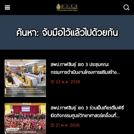
ค้นหา: จับมือไว้แล้วไปด้วยกัน
สพป.กาฬสินธุ์ เขต 3 ประชุมคณะ
กรรมการดำเนินงานโครงการเสริมสร้าง
ศักยภาพครูพัฒนาสื่อ/นวัตกรรมการสอน
23 พ.ค. 2026
การอ่าน การเขียนภาษาไทย แก้ปัญหาภาวะ
ถดถอยทางการเรียนรู้ (Learning Loss)
สพป.กาฬสินธุ์ เขต 3 ร่วมเป็นเกียรติในพิธี
เปิดกิจกรรมศูนย์วิทยาศาสตร์เคลื่อนที่
Smart School In a Box
21 พ.ค. 2026