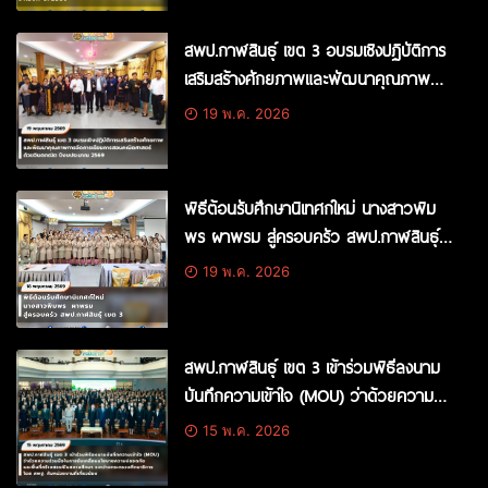
สพป.กาฬสินธุ์ เขต 3 อบรมเชิงปฏิบัติการ
เสริมสร้างศักยภาพและพัฒนาคุณภาพ
การจัดการเรียนการสอนคณิตศาสตร์ด้วย
19 พ.ค. 2026
จินตคณิต ปีงบประมาณ 2569
พิธีต้อนรับศึกษานิเทศก์ใหม่ นางสาวพิม
พร ผาพรม สู่ครอบครัว สพป.กาฬสินธุ์
เขต 3
19 พ.ค. 2026
สพป.กาฬสินธุ์ เขต 3 เข้าร่วมพิธีลงนาม
บันทึกความเข้าใจ (MOU) ว่าด้วยความ
ร่วมมือในการขับเคลื่อนนโยบายความ
15 พ.ค. 2026
ปลอดภัยและพื้นที่สร้างสรรค์ในสถานศึกษา
ระหว่างกระทรวงศึกษาธิการ โดย สพฐ.