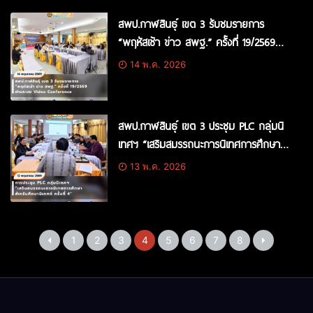
กับหน่วยงานที่เกี่ยวข้อง
สพป.กาฬสินธุ์ เขต 3 รับชมรายการ
“พฤหัสเช้า ข่าว สพฐ.” ครั้งที่ 19/2569
ผ่านระบบ Video Conference
14 พ.ค. 2026
สพป.กาฬสินธุ์ เขต 3 ประชุม PLC กลุ่มนิ
เทศฯ “เสริมสมรรถนะการนิเทศการศึกษา
สำหรับศึกษานิเทศก์ ครั้งที่ 4″
13 พ.ค. 2026
1
2
3
4
5
6
7
8