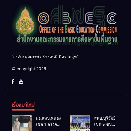
“องค์กรคุณภาพ สร้างคนดี มีความสุข”
© copyright 2026
เรื่องมาใหม่
ผอ.สพป.หนองคาย
สพป.บุรีรัมย์
เขต 1 ตรวจ
เขต ๑ ขับ
เยี่ยมและ
เคลื่อน