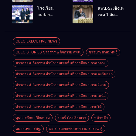
กำลังใจใน
โรงเรียน
โรงเรียน
สพป.ฉะเชิงเทรา
การจัดการ
ขนาดเล็กด้วย
อมก๋อย
เขต 1 จัด
เรียนการสอน
เทคโนโลยี
วิทยาคม
อบรมสัมมนา
โรงเรียน
ดิจิทัลและ
สังกัด
สร้างความรู้
อนุบาลอรุณ
ปัญญา
สพม.เชียงใหม่
ความเข้าใจ
รังษี
ประดิษฐ์
คว้ารางวัล
หลักเกณฑ์
OBEC EXECUTIVE NEWs
ชนะเลิศและ
และวิธีการ
OBEC STORIES ข่าวสาร & กิจกรรม สพฐ.
ข่าวประชาสัมพันธ์
รองชนะเลิศ
ประเมิน
การแข่งขัน
ตำแหน่ง ขอมี
ข่าวสาร & กิจกรรม สำนักงานเขตพื้นที่การศึกษา ภาคกลาง
ทักษะวิชาการ
วิทยฐานะ
นักเรียนระดับ
เชี่ยวชาญ
ข่าวสาร & กิจกรรม สำนักงานเขตพื้นที่การศึกษา ภาคตะวันออก
สพฐ.
เกณฑ์ใหม่
(PA)
ข่าวสาร & กิจกรรม สำนักงานเขตพื้นที่การศึกษา ภาคอิสาน
ข่าวสาร & กิจกรรม สำนักงานเขตพื้นที่การศึกษา ภาคเหนือ
ข่าวสาร & กิจกรรม สำนักงานเขตพื้นที่การศึกษา ภาคใต้
ทุนการศึกษา/ฝึกอบรม
รอบรั้วโรงเรียนเรา
หน้าหลัก
หมายเหตุ...สพฐ.
เอกสารเผยแพร่ บทความ สาระน่ารู้