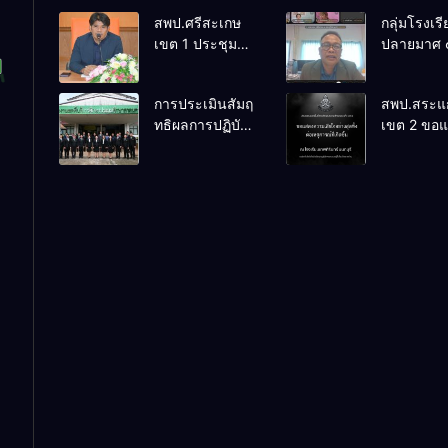
สพป.ศรีสะเกษ
กลุ่มโรงเร
เขต 1 ประชุม
ปลายมาศ 
เตรียมการ
PLC ขับเคล
จัดการแข่งขัน
RT, NT, 
การประเมินสัมฤ
สพป.สระแก
งานศิลป
ผ่านระบบ
ทธิผลการปฏิบัติ
เขต 2 ขอ
หัตถกรรม
Online
งานในหน้าที่
ความเสียใ
นักเรียน ครั้งที่
พัฒนาการศึกษา
สุดซึ้ง 7 ส
74 ปีการศึกษา
ตำแหน่ง รองผู้
2569
2569
อำนวยการสถาน
ศึกษา