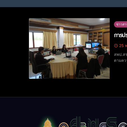
ข่าวสา
การปร
25 พ
สพป.สร
ตามควา
เพิ่มเติม บูรณาก
ประธาน