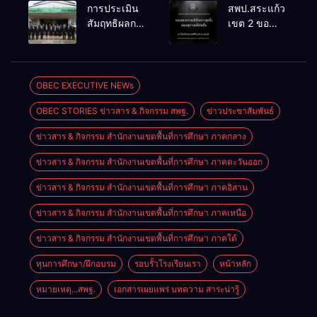
จัดการ
เคลื่อน RT,
การประเมิน
สพป.สระแก้ว
แข่งขันงาน
NT, O-NET
สัมฤทธิผลการ
เขต 2 ขอ
ศิลปหัตถกรรม
ผ่านระบบ
ปฏิบัติงานใน
แสดงความ
นักเรียน ครั้งที่
Online
หน้าที่
เสียใจอย่างสุด
74 ปีการ
พัฒนาการ
ซึ้ง 7 สิงหาคม
ศึกษา 2569
ศึกษา
2569
OBEC EXECUTIVE NEWs
ตำแหน่ง รอง
OBEC STORIES ข่าวสาร & กิจกรรม สพฐ.
ข่าวประชาสัมพันธ์
ผู้อำนวยการ
สถานศึกษา
ข่าวสาร & กิจกรรม สำนักงานเขตพื้นที่การศึกษา ภาคกลาง
ข่าวสาร & กิจกรรม สำนักงานเขตพื้นที่การศึกษา ภาคตะวันออก
ข่าวสาร & กิจกรรม สำนักงานเขตพื้นที่การศึกษา ภาคอิสาน
ข่าวสาร & กิจกรรม สำนักงานเขตพื้นที่การศึกษา ภาคเหนือ
ข่าวสาร & กิจกรรม สำนักงานเขตพื้นที่การศึกษา ภาคใต้
ทุนการศึกษา/ฝึกอบรม
รอบรั้วโรงเรียนเรา
หน้าหลัก
หมายเหตุ...สพฐ.
เอกสารเผยแพร่ บทความ สาระน่ารู้