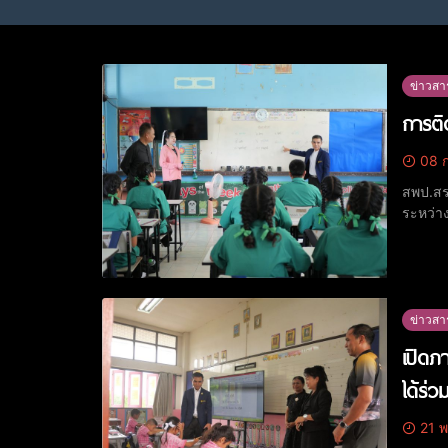
ข่าวสา
การติ
08 ก
สพป.สร
ระหว่าง
กรกฎาค
อนุกรรม
ข่าวสา
เปิดภ
ได้ร่
21 พ