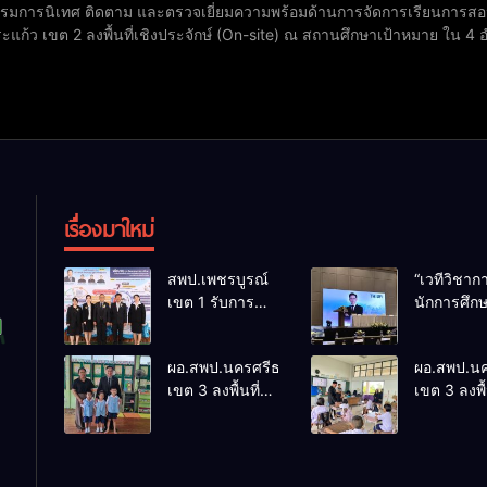
มการนิเทศ ติดตาม และตรวจเยี่ยมความพร้อมด้านการจัดการเรียนการสอน
ก้ว เขต 2 ลงพื้นที่เชิงประจักษ์ (On-site) ณ สถานศึกษาเป้าหมาย ใน 4 อำเภอของจังหวัดสร
ลุ่มนิเทศ ติดตามและประเมินผลการจัดการศึกษา สพป.สระแก้ว เขต 2 ดำ
ความพร้อมด้านการจัดการเรียนการสอนของสถานศึกษา ก่
เรื่องมาใหม่
สพป.เพชรบูรณ์
“เวทีวิชา
เขต 1 รับการ
นักการศึก
ติดตามและ
การประชุ
ประเมินผลเชิง
ThaiCER 
ผอ.สพป.นครศรีธรรมราช
ผอ.สพป.น
ประจักษ์ คัดเลือก
Thailand
เขต 3 ลงพื้นที่
เขต 3 ลงพื้
“ก.ต.ป.น.
Internatio
เยี่ยมโรงเรียนวัด
เยี่ยมโรงเร
ต้นแบบ” ระดับ
Conferenc
ปิยาราม อำเภอ
บ้านบางเน
ประเทศ รุ่นที่ 3
Education
ปากพนัง
อำเภอปากพ
ประจำ
Research
ปีงบประมาณ
(ThaiCER)