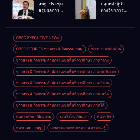
การดำเนิน
ขับเคลื่อนการ
สพฐ. ประชุม
ปลุกพลังผู้นำ
การทางวินัย
ศึกษาชาติ
สรุปผลการ
ทางวิชาการ
อย่างร้ายแรง
เชื่อม
ดำเนินงาน
สร้างเครือ
สำหรับฝึก
เทคโนโลยี-
ศูนย์ขับ
ข่ายนิเทศเข้ม
อบรมผู้จะเป็น
ชุมชน สร้างผู้
เคลื่อน
แข็ง ขับ
กรรมการ
เรียนเต็ม
โครงการ
เคลื่อน
OBEC EXECUTIVE NEWs
สอบสวน
ศักยภาพ
โรงเรียน
คุณภาพการ
(ตามหลักสูตร
OBEC STORIES ข่าวสาร & กิจกรรม สพฐ.
ข่าวประชาสัมพันธ์
คุณภาพ
ศึกษาสู่
ก.ค.ศ.)
ประจำตำบล
อนาคต
ข่าวสาร & กิจกรรม สำนักงานเขตพื้นที่การศึกษา ภาคกลาง
เตรียมต่อยอด
สู่การขับ
ข่าวสาร & กิจกรรม สำนักงานเขตพื้นที่การศึกษา ภาคตะวันออก
เคลื่อน
คุณภาพการ
ข่าวสาร & กิจกรรม สำนักงานเขตพื้นที่การศึกษา ภาคอิสาน
ศึกษาปี 2570
ข่าวสาร & กิจกรรม สำนักงานเขตพื้นที่การศึกษา ภาคเหนือ
ข่าวสาร & กิจกรรม สำนักงานเขตพื้นที่การศึกษา ภาคใต้
ทุนการศึกษา/ฝึกอบรม
รอบรั้วโรงเรียนเรา
หน้าหลัก
หมายเหตุ...สพฐ.
เอกสารเผยแพร่ บทความ สาระน่ารู้