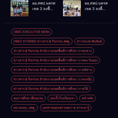
ประเมินผล
ประชุม
ผอ.สพป.นครศรีธรรมราช
ผอ.สพป.นครศรีธรร
เชิงประจักษ์
ThaiCER
เขต 3 ลงพื้นที่
เขต 3 ลงพื้นที่
คัดเลือก
2026
เยี่ยมโรงเรียน
เยี่ยมโรงเรียน
“ก.ต.ป.น.
Thailand
วัดปิยาราม
บ้านบางเนียน
ต้นแบบ”
International
อำเภอ
อำเภอ
ระดับประเทศ
Conference
ปากพนัง
ปากพนัง
OBEC EXECUTIVE NEWs
รุ่นที่ 3 ประจำ
on Education
ปีงบประมาณ
Research
OBEC STORIES ข่าวสาร & กิจกรรม สพฐ.
ข่าวประชาสัมพันธ์
พ.ศ. 2569
(ThaiCER)
2026
ข่าวสาร & กิจกรรม สำนักงานเขตพื้นที่การศึกษา ภาคกลาง
ข่าวสาร & กิจกรรม สำนักงานเขตพื้นที่การศึกษา ภาคตะวันออก
ข่าวสาร & กิจกรรม สำนักงานเขตพื้นที่การศึกษา ภาคอิสาน
ข่าวสาร & กิจกรรม สำนักงานเขตพื้นที่การศึกษา ภาคเหนือ
ข่าวสาร & กิจกรรม สำนักงานเขตพื้นที่การศึกษา ภาคใต้
ทุนการศึกษา/ฝึกอบรม
รอบรั้วโรงเรียนเรา
หน้าหลัก
หมายเหตุ...สพฐ.
เอกสารเผยแพร่ บทความ สาระน่ารู้