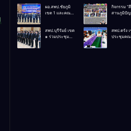
ผอ.สพป.ชัยภูมิ
กิจกรรม “ส
เขต 1 และคณะ
สานภูมิปั
ร่วมการประชุม
ล้านนาวิถี 
สัมมนาทาง
แห่งการเรีย
สพป.บุรีรัมย์ เขต
สพป.ตรัง 
วิชาการ “ผู้
โรงเรียนบ้
๑ ร่วมประชุม
ประชุมคณ
บริหารยุคใหม่นำ
พระเนตร 
สัมมนา “ผู้
กรรมการบ
การศึกษาไทยสู่
ปีการศึกษา
บริหารยุคใหม่
เงินทุนการ
อนาคต” ประจำ
2569
นำการศึกษาไทย
60 ปี ครอง
เขตตรวจ
สู่อนาคต” เขต
ประจำปี 2
ราชการที่ 13
ตรวจราชการที่
๑๓