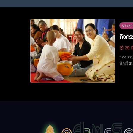
ข่าวสา
กิจก
29 ม
รอง ผอ
นักเรีย
กับผู้ปกครอง ครูและชุ
ประถมศ