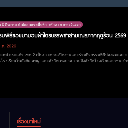
ร & กิจกรรม สำนักงานเขตพื้นที่การศึกษา ภาคตะวันออก
รรมพิธีขอขมามอบผ้าไตรบรรพชาสามเณรภาคฤดูร้อน 2569
ี.ค. 2026
.สพป.สระแก้ว เขต 2 เป็นประธานเปิดงานและร่วมกิจกรรมพิธีปลงผมแล
นโรงเรียนในสังกัด สพฐ. และสังกัดเทศบาล รวมถึงสังกัดโรงเรียนเอกชน ร่ว
มชน อ.อรัญประเทศ วันเสาร์ที่ 28 มีนาคม 2569 นายสมคิด แตงพรม ผู้อำนวยการสำนักงานเขตพื้นที่การศึกษา
ึกษาสระแก้ว เขต 2 มอบหมายให้ นางจิรา
เรื่องมาใหม่