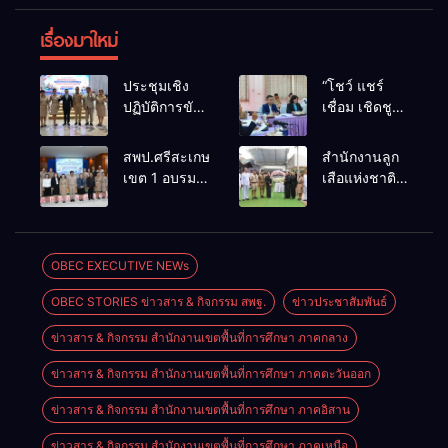
เรื่องมาใหม่
ประชุมเชิง
“โชว์ แชร์
ปฏิบัติการขับ
เชื่อม เชิดชู
เคลื่อนข้อ
คุณธรรม
เสนอการ
โรงเรียน
สพป.ศรีสะเกษ
สำนักงานลูก
บริหารงาน
มาตรฐาน
เขต 1 อบรม
เสือแห่งชาติ
เชิงพื้นที่แบบ
คุณธรรม”
เชิงปฏิบัติการ
มอบหมายให้
บูรณาการ
การประชุม
พัฒนา
หัวหน้า
ด้านการศึกษา
วางแผน
กระบวนการ
สำนักงานลูก
ในภูมิภาค
เตรียมการจัด
นิเทศภายใน
เสือจังหวัด
OBEC EXECUTIVE NEWs
ของสำนักงาน
กิจกรรมระดับ
เพื่อเสริมสร้าง
ศรีสะเกษ มอบ
ศึกษาธิการ
ภูมิภาค
OBEC STORIES ข่าวสาร & กิจกรรม สพฐ.
ข่าวประชาสัมพันธ์
สมรรถนะครู
พวงหรีด เพื่อ
ภาค 11
และยกระดับ
ร่วมแสดง
ข่าวสาร & กิจกรรม สำนักงานเขตพื้นที่การศึกษา ภาคกลาง
คุณภาพผู้
ความอาลัยต่อ
เรียนอย่าง
การจากไป
ข่าวสาร & กิจกรรม สำนักงานเขตพื้นที่การศึกษา ภาคตะวันออก
ยั่งยืนของ
ของ รอง
โรงเรียน
ผอ.โรงเรียน
ข่าวสาร & กิจกรรม สำนักงานเขตพื้นที่การศึกษา ภาคอิสาน
ขยายโอกาส
เทพศิรินทร์
ข่าวสาร & กิจกรรม สำนักงานเขตพื้นที่การศึกษา ภาคเหนือ