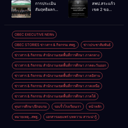
จัดการ
เคลื่อน RT,
การประเมิน
สพป.สระแก้ว
แข่งขันงาน
NT, O-NET
สัมฤทธิผลการ
เขต 2 ขอ
ศิลปหัตถกรรม
ผ่านระบบ
ปฏิบัติงานใน
แสดงความ
นักเรียน ครั้งที่
Online
หน้าที่
เสียใจอย่างสุด
74 ปีการ
พัฒนาการ
ซึ้ง 7 สิงหาคม
ศึกษา 2569
ศึกษา
2569
OBEC EXECUTIVE NEWs
ตำแหน่ง รอง
OBEC STORIES ข่าวสาร & กิจกรรม สพฐ.
ข่าวประชาสัมพันธ์
ผู้อำนวยการ
สถานศึกษา
ข่าวสาร & กิจกรรม สำนักงานเขตพื้นที่การศึกษา ภาคกลาง
ข่าวสาร & กิจกรรม สำนักงานเขตพื้นที่การศึกษา ภาคตะวันออก
ข่าวสาร & กิจกรรม สำนักงานเขตพื้นที่การศึกษา ภาคอิสาน
ข่าวสาร & กิจกรรม สำนักงานเขตพื้นที่การศึกษา ภาคเหนือ
ข่าวสาร & กิจกรรม สำนักงานเขตพื้นที่การศึกษา ภาคใต้
ทุนการศึกษา/ฝึกอบรม
รอบรั้วโรงเรียนเรา
หน้าหลัก
หมายเหตุ...สพฐ.
เอกสารเผยแพร่ บทความ สาระน่ารู้