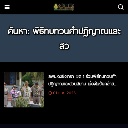
ค้นหา: พิธีทบทวนคำปฏิญาณและ
สว
สพป.ฉะเชิงเทรา เขต 1 ร่วมพิธีทบทวนคำ
ปฏิญาณและสวนสนาม เนื่องในวันคล้ายวัน
สถาปนาคณะลูกเสือแห่งชาติ ประจำปี 2569
01 ก.ค. 2026