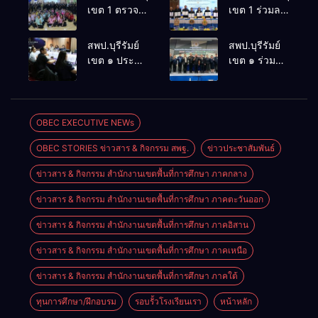
เขต 1 ตรวจ
เขต 1 ร่วมลง
เยี่ยมค่าย
นามบันทึกข้อ
สพฐ.
ตกลงความ
สพป.บุรีรัมย์
สพป.บุรีรัมย์
สร้างสรรค์ปัน
ร่วมมือขับ
เขต ๑ ประชุม
เขต ๑ ร่วม
สุข
เคลื่อนระบบ
คณะ
ประชุมการ
ธนาคาร
กรรมการ
ติดตามความ
หน่วยกิต
ดำเนินงาน
ก้าวหน้าการ
(Credit
ตรวจสอบ
บรรลุเป้า
OBEC EXECUTIVE NEWs
Bank) จังหวัด
กลั่นกรอง
หมายการ
ราชบุรี
OBEC STORIES ข่าวสาร & กิจกรรม สพฐ.
ข่าวประชาสัมพันธ์
และนำข้อมูล
พัฒนาที่ยั่งยืน
เข้าระบบการ
ด้านการศึกษา
ข่าวสาร & กิจกรรม สำนักงานเขตพื้นที่การศึกษา ภาคกลาง
รายงาน
(SDG๔) ภาย
มาตรฐาน
ใต้แนวคิด “รู้
ข่าวสาร & กิจกรรม สำนักงานเขตพื้นที่การศึกษา ภาคตะวันออก
สำนักงานเขต
เข้าใจ ร่วม
พื้นที่การศึกษา
สร้างระบบ
ข่าวสาร & กิจกรรม สำนักงานเขตพื้นที่การศึกษา ภาคอิสาน
ประจำ
นิเวศการ
ข่าวสาร & กิจกรรม สำนักงานเขตพื้นที่การศึกษา ภาคเหนือ
ปีงบประมาณ
ศึกษาบุรีรัมย์
พ.ศ. ๒๕๖๙
สู่เป้าหมาย
ข่าวสาร & กิจกรรม สำนักงานเขตพื้นที่การศึกษา ภาคใต้
SDG๔”
ทุนการศึกษา/ฝึกอบรม
รอบรั้วโรงเรียนเรา
หน้าหลัก