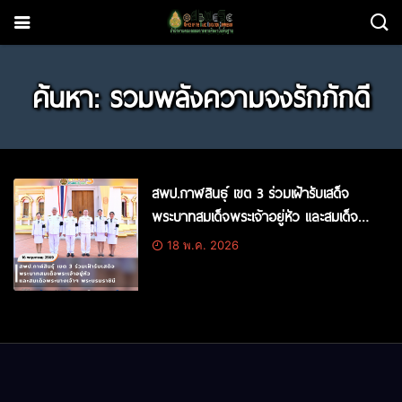
ค้นหา: รวมพลังความจงรักภักดี
สพป.กาฬสินธุ์ เขต 3 ร่วมเฝ้ารับเสด็จ
พระบาทสมเด็จพระเจ้าอยู่หัว และสมเด็จ
พระนางเจ้าฯ พระบรมราชินี
18 พ.ค. 2026