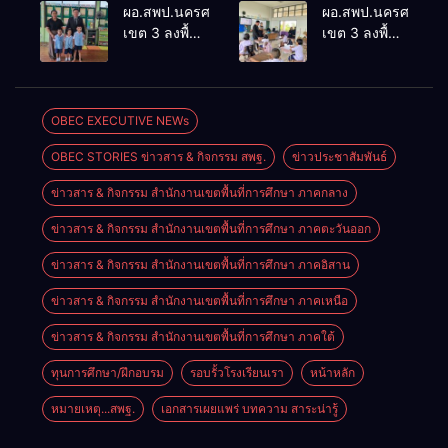
ประเมินผล
ประชุม
ผอ.สพป.นครศรีธรรมราช
ผอ.สพป.นครศรีธรร
เชิงประจักษ์
ThaiCER
เขต 3 ลงพื้นที่
เขต 3 ลงพื้นที่
คัดเลือก
2026
เยี่ยมโรงเรียน
เยี่ยมโรงเรียน
“ก.ต.ป.น.
Thailand
วัดปิยาราม
บ้านบางเนียน
ต้นแบบ”
International
อำเภอ
อำเภอ
ระดับประเทศ
Conference
ปากพนัง
ปากพนัง
OBEC EXECUTIVE NEWs
รุ่นที่ 3 ประจำ
on Education
ปีงบประมาณ
Research
OBEC STORIES ข่าวสาร & กิจกรรม สพฐ.
ข่าวประชาสัมพันธ์
พ.ศ. 2569
(ThaiCER)
2026
ข่าวสาร & กิจกรรม สำนักงานเขตพื้นที่การศึกษา ภาคกลาง
ข่าวสาร & กิจกรรม สำนักงานเขตพื้นที่การศึกษา ภาคตะวันออก
ข่าวสาร & กิจกรรม สำนักงานเขตพื้นที่การศึกษา ภาคอิสาน
ข่าวสาร & กิจกรรม สำนักงานเขตพื้นที่การศึกษา ภาคเหนือ
ข่าวสาร & กิจกรรม สำนักงานเขตพื้นที่การศึกษา ภาคใต้
ทุนการศึกษา/ฝึกอบรม
รอบรั้วโรงเรียนเรา
หน้าหลัก
หมายเหตุ...สพฐ.
เอกสารเผยแพร่ บทความ สาระน่ารู้