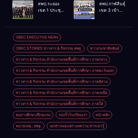
กรรมการส่ง
เสาธง เคารพ
สพป.ระยอง
สพป.กาฬสินธุ์
เสริม
ธงชาติ สวด
เขต 1 ประชุม
เขต 3 เข้า
สวัสดิการและ
มนต์ไหว้พระ
ขับเคลื่อน
ร่วมการ
สวัสดิภาพครู
กล่าวคำ
ศูนย์พัฒนา
ประชุม
และบุคลากร
ปฏิญญาเขต
วิชาการภาษา
สัมมนา
ทางการศึกษา
สุจริต ร่วมร้อง
อังกฤษ มุ่งยก
แนวทางการ
OBEC EXECUTIVE NEWs
จังหวัด
เพลง “จำ
ระดับ
สร้างเครือ
หนองคาย
ขึ้นใจ”
OBEC STORIES ข่าวสาร & กิจกรรม สพฐ.
ข่าวประชาสัมพันธ์
สมรรถนะผู้
ข่ายความร่วม
ครั้งที่ 7/2569
เรียนตาม
มือในการ
ข่าวสาร & กิจกรรม สำนักงานเขตพื้นที่การศึกษา ภาคกลาง
กรอบ CEFR
บริหารการ
ศึกษาของผู้
ข่าวสาร & กิจกรรม สำนักงานเขตพื้นที่การศึกษา ภาคตะวันออก
บริหารการ
ศึกษาและ
ข่าวสาร & กิจกรรม สำนักงานเขตพื้นที่การศึกษา ภาคอิสาน
บุคลากร
ข่าวสาร & กิจกรรม สำนักงานเขตพื้นที่การศึกษา ภาคเหนือ
ทางการศึกษา
เพื่อยกระดับ
ข่าวสาร & กิจกรรม สำนักงานเขตพื้นที่การศึกษา ภาคใต้
คุณภาพการ
ศึกษาและ
ทุนการศึกษา/ฝึกอบรม
รอบรั้วโรงเรียนเรา
หน้าหลัก
กิจกรรมเชิดชู
หมายเหตุ...สพฐ.
เอกสารเผยแพร่ บทความ สาระน่ารู้
เกียรติ ประจำ
เขตตรวจ