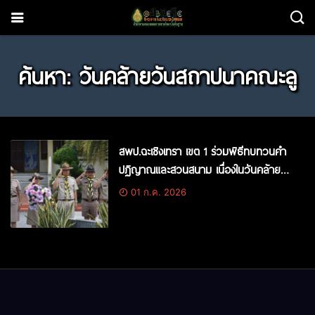
ค้นหา: วันคล้ายวันสถาปนาคณะลู
สพป.ฉะเชิงเทรา เขต 1 ร่วมพิธีทบทวนคำ
ปฏิญาณและสวนสนาม เนื่องในวันคล้ายวัน
สถาปนาคณะลูกเสือแห่งชาติ ประจำปี 2569
01 ก.ค. 2026