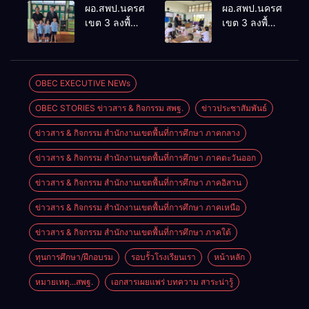
ประเมินผล
ประชุม
ผอ.สพป.นครศรีธรรมราช
ผอ.สพป.นครศรีธรร
เชิงประจักษ์
ThaiCER
เขต 3 ลงพื้นที่
เขต 3 ลงพื้นที่
คัดเลือก
2026
เยี่ยมโรงเรียน
เยี่ยมโรงเรียน
“ก.ต.ป.น.
Thailand
วัดปิยาราม
บ้านบางเนียน
ต้นแบบ”
International
อำเภอ
อำเภอ
ระดับประเทศ
Conference
ปากพนัง
ปากพนัง
OBEC EXECUTIVE NEWs
รุ่นที่ 3 ประจำ
on Education
ปีงบประมาณ
Research
OBEC STORIES ข่าวสาร & กิจกรรม สพฐ.
ข่าวประชาสัมพันธ์
พ.ศ. 2569
(ThaiCER)
2026
ข่าวสาร & กิจกรรม สำนักงานเขตพื้นที่การศึกษา ภาคกลาง
ข่าวสาร & กิจกรรม สำนักงานเขตพื้นที่การศึกษา ภาคตะวันออก
ข่าวสาร & กิจกรรม สำนักงานเขตพื้นที่การศึกษา ภาคอิสาน
ข่าวสาร & กิจกรรม สำนักงานเขตพื้นที่การศึกษา ภาคเหนือ
ข่าวสาร & กิจกรรม สำนักงานเขตพื้นที่การศึกษา ภาคใต้
ทุนการศึกษา/ฝึกอบรม
รอบรั้วโรงเรียนเรา
หน้าหลัก
หมายเหตุ...สพฐ.
เอกสารเผยแพร่ บทความ สาระน่ารู้