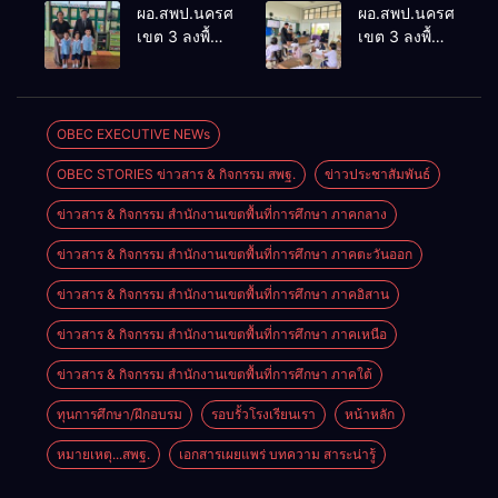
ประเมินผล
ประชุม
ผอ.สพป.นครศรีธรรมราช
ผอ.สพป.นครศรีธรร
เชิงประจักษ์
ThaiCER
เขต 3 ลงพื้นที่
เขต 3 ลงพื้นที่
คัดเลือก
2026
เยี่ยมโรงเรียน
เยี่ยมโรงเรียน
“ก.ต.ป.น.
Thailand
วัดปิยาราม
บ้านบางเนียน
ต้นแบบ”
International
อำเภอ
อำเภอ
ระดับประเทศ
Conference
ปากพนัง
ปากพนัง
OBEC EXECUTIVE NEWs
รุ่นที่ 3 ประจำ
on Education
ปีงบประมาณ
Research
OBEC STORIES ข่าวสาร & กิจกรรม สพฐ.
ข่าวประชาสัมพันธ์
พ.ศ. 2569
(ThaiCER)
2026
ข่าวสาร & กิจกรรม สำนักงานเขตพื้นที่การศึกษา ภาคกลาง
ข่าวสาร & กิจกรรม สำนักงานเขตพื้นที่การศึกษา ภาคตะวันออก
ข่าวสาร & กิจกรรม สำนักงานเขตพื้นที่การศึกษา ภาคอิสาน
ข่าวสาร & กิจกรรม สำนักงานเขตพื้นที่การศึกษา ภาคเหนือ
ข่าวสาร & กิจกรรม สำนักงานเขตพื้นที่การศึกษา ภาคใต้
ทุนการศึกษา/ฝึกอบรม
รอบรั้วโรงเรียนเรา
หน้าหลัก
หมายเหตุ...สพฐ.
เอกสารเผยแพร่ บทความ สาระน่ารู้