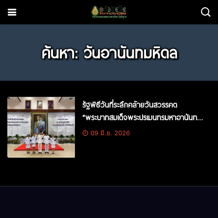
ค้นหา: วันอานันทมหิดล
รัฐพิธีวันที่ระลึกคล้ายวันสวรรคต
“พระบาทสมเด็จพระปรเมนทรมหาอานันท
มหิดล พระอัฐมรามาธิบดินทร”
09 มิ.ย. 2026