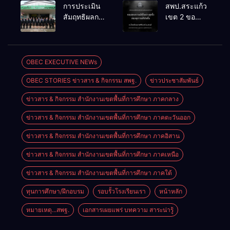
จัดการ
เคลื่อน RT,
การประเมิน
สพป.สระแก้ว
แข่งขันงาน
NT, O-NET
สัมฤทธิผลการ
เขต 2 ขอ
ศิลปหัตถกรรม
ผ่านระบบ
ปฏิบัติงานใน
แสดงความ
นักเรียน ครั้งที่
Online
หน้าที่
เสียใจอย่างสุด
74 ปีการ
พัฒนาการ
ซึ้ง 7 สิงหาคม
ศึกษา 2569
ศึกษา
2569
OBEC EXECUTIVE NEWs
ตำแหน่ง รอง
OBEC STORIES ข่าวสาร & กิจกรรม สพฐ.
ข่าวประชาสัมพันธ์
ผู้อำนวยการ
สถานศึกษา
ข่าวสาร & กิจกรรม สำนักงานเขตพื้นที่การศึกษา ภาคกลาง
ข่าวสาร & กิจกรรม สำนักงานเขตพื้นที่การศึกษา ภาคตะวันออก
ข่าวสาร & กิจกรรม สำนักงานเขตพื้นที่การศึกษา ภาคอิสาน
ข่าวสาร & กิจกรรม สำนักงานเขตพื้นที่การศึกษา ภาคเหนือ
ข่าวสาร & กิจกรรม สำนักงานเขตพื้นที่การศึกษา ภาคใต้
ทุนการศึกษา/ฝึกอบรม
รอบรั้วโรงเรียนเรา
หน้าหลัก
หมายเหตุ...สพฐ.
เอกสารเผยแพร่ บทความ สาระน่ารู้