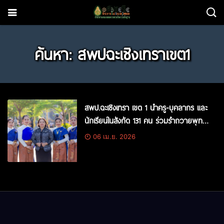
ค้นหา: สพปฉะเชิงเทราเขต1
สพป.ฉะเชิงเทรา เขต 1 นำครู-บุคลากร และ
นักเรียนในสังกัด 131 คน ร่วมรำถวายพุทธ
บูชาหลวงพ่อโสธร ในงานประเพณีอัญเชิญ
06 เม.ย. 2026
ขึ้นจากแม่น้ำบางปะกง ปีที่ 256