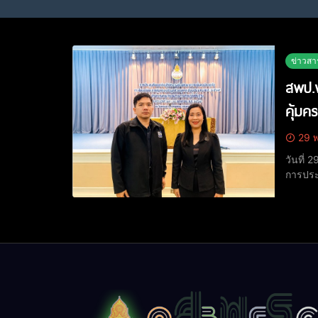
ข่าวสา
สพป.พ
คุ้มค
29 พ
วันที่ 
การประ
สำนักงา
การกลุ