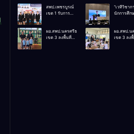
สพป.เพชรบูรณ์
“เวทีวิชา
เขต 1 รับการ
นักการศึก
ติดตามและ
การประชุ
ประเมินผลเชิง
ThaiCER 
ผอ.สพป.นครศรีธรรมราช
ผอ.สพป.น
ประจักษ์ คัดเลือก
Thailand
เขต 3 ลงพื้นที่
เขต 3 ลงพื้
“ก.ต.ป.น.
Internatio
เยี่ยมโรงเรียนวัด
เยี่ยมโรงเร
ต้นแบบ” ระดับ
Conferenc
ปิยาราม อำเภอ
บ้านบางเน
ประเทศ รุ่นที่ 3
Education
ปากพนัง
อำเภอปากพ
ประจำ
Research
ปีงบประมาณ
(ThaiCER)
พ.ศ. 2569
2026