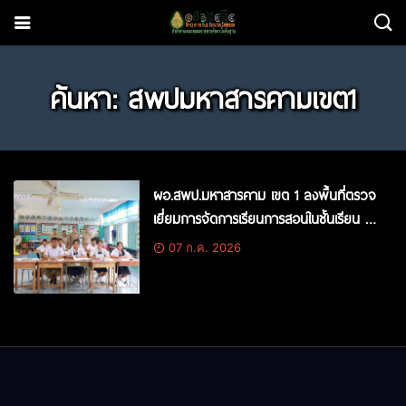
ค้นหา: สพปมหาสารคามเขต1
ผอ.สพป.มหาสารคาม เขต 1 ลงพื้นที่ตรวจ
เยี่ยมการจัดการเรียนการสอนในชั้นเรียน ณ
โรงเรียนบ้านวังบัวสามัคคี และโรงเรียนบ้าน
07 ก.ค. 2026
ใคร่นุ่น อ.กันทรวิชัย จ.มหาสารคาม