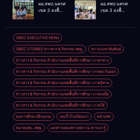
ประเมินผล
ประชุม
ผอ.สพป.นครศรีธรรมราช
ผอ.สพป.นครศรีธรร
เชิงประจักษ์
ThaiCER
เขต 3 ลงพื้นที่
เขต 3 ลงพื้นที่
คัดเลือก
2026
เยี่ยมโรงเรียน
เยี่ยมโรงเรียน
“ก.ต.ป.น.
Thailand
วัดปิยาราม
บ้านบางเนียน
ต้นแบบ”
International
อำเภอ
อำเภอ
ระดับประเทศ
Conference
ปากพนัง
ปากพนัง
OBEC EXECUTIVE NEWs
รุ่นที่ 3 ประจำ
on Education
ปีงบประมาณ
Research
OBEC STORIES ข่าวสาร & กิจกรรม สพฐ.
ข่าวประชาสัมพันธ์
พ.ศ. 2569
(ThaiCER)
2026
ข่าวสาร & กิจกรรม สำนักงานเขตพื้นที่การศึกษา ภาคกลาง
ข่าวสาร & กิจกรรม สำนักงานเขตพื้นที่การศึกษา ภาคตะวันออก
ข่าวสาร & กิจกรรม สำนักงานเขตพื้นที่การศึกษา ภาคอิสาน
ข่าวสาร & กิจกรรม สำนักงานเขตพื้นที่การศึกษา ภาคเหนือ
ข่าวสาร & กิจกรรม สำนักงานเขตพื้นที่การศึกษา ภาคใต้
ทุนการศึกษา/ฝึกอบรม
รอบรั้วโรงเรียนเรา
หน้าหลัก
หมายเหตุ...สพฐ.
เอกสารเผยแพร่ บทความ สาระน่ารู้