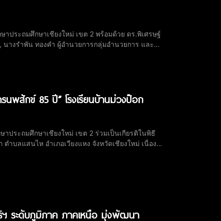
ึกษาประถมศึกษาเชียงใหม่ เขต 2 พร้อมด้วย ดร.พิเศรษฐ์
2, นางรำพัน ทองคำ ผู้อำนวยการกลุ่มอำนวยการ และ
ละพิธีจุดเทียนถวายพระพรชัยมงคล เนื่องในโอกาสวัน
รนพสักข์ 85 ปี” โรงเรียนบ้านม่วงป๊อก
กษาประถมศึกษาเชียงใหม่ เขต 2 ร่วมเป็นเกียรติในพิธี
ก ตำบลแสนไห อำเภอเวียงแหง จังหวัดเชียงใหม่ เนื่อง
มงคลแก่สถานศึกษา และเฉลิมฉลองวาระสำคัญของ
ิฯ ระดับภูมิภาค ภาคเหนือ มุ่งพัฒนา