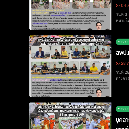
04 ส
วันที่
หมายให้
ไหว้ ทักทาย”
กล่าวค
ข่าวสา
สพป.เ
28 ก
วันที่
ทางการ
ภูมิภาค”
ขึ้นเพ
ข่าวสา
บุคลา