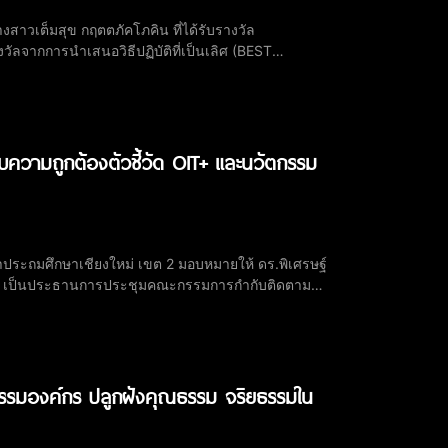
สาวเต็มสุข กฤตตภัคโภคิน ที่ได้รับรางวัล
างวัลจากการนำเสนอวิธีปฏิบัติที่เป็นเลิศ (BEST
 ซึ่งจัดโดยสำนักงานคณะกรรมการการศึกษาขั้นพื้น
วามถูกต้องตัวชี้วัด OIT+ และนวัตกรรม
กษาประถมศึกษาเชียงใหม่ เขต 2 มอบหมายให้ ดร.พิเศรษฐ์
ขต 2 เป็นประธานการประชุมคณะกรรมการกำกับติดตาม
วามโปร่งใสในสำนักงานเขตพื้นที่การศึกษา (Open
นธรรมองค์กร ปลูกฝังคุณธรรม จริยธรรมใน