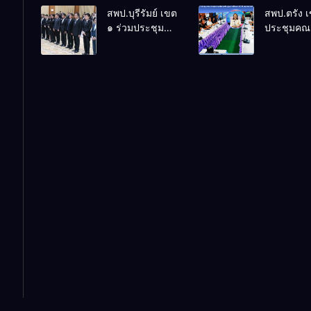
สพป.บุรีรัมย์ เขต
สพป.ตรัง 
วิชาการ “ผู้
โรงเรียนบ้
๑ ร่วมประชุม
ประชุมคณ
บริหารยุคใหม่นำ
พระเนตร 
สัมมนา “ผู้
กรรมการบ
การศึกษาไทยสู่
ปีการศึกษา
บริหารยุคใหม่
เงินทุนการ
อนาคต” ประจำ
2569
นำการศึกษาไทย
60 ปี ครอง
เขตตรวจ
สู่อนาคต” เขต
ประจำปี 2
ราชการที่ 13
ตรวจราชการที่
๑๓