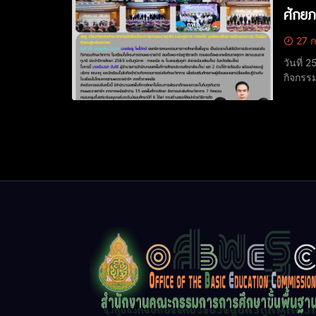
ศักยภ
27 ก
วันที่
กิจกรร
ราชกุมา
เรืองยศ