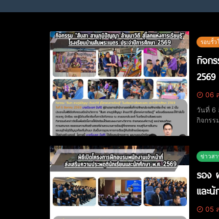
รอบรั้ว
กิจกร
2569
06 ส
วันที่ 
กิจกรรม
ส่วนเกี่ยวข
ผลงานท
ข่าวสา
รอง ผ
และนั
05 ส