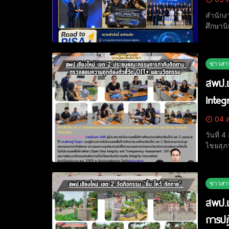
สำนักง
ศึกษานิ
PRACTI
ข่าวสา
สพป.เ
Integ
04 ส
วันที่ 
ไชยสุภ
ตรวจสอ
Data I
ข่าวสา
สพป.เ
การปฏ