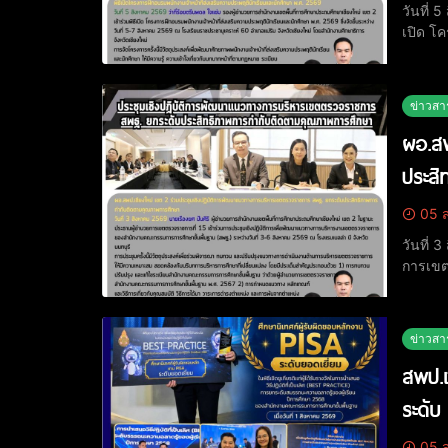
วันที่ 
เปิด โค
ณ โรงเรี
วัตถุปร
ข่าวสา
ผอ.สพ
ประส
05 ส
วันที่
การเขต
กรรมการก
วัตถุป
ข่าวสา
สพป.เ
ระดับ
05 ส