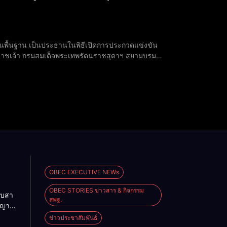
้นพื้นฐาน เป็นประธานในพิธีเปิดการประกวดแข่งขัน
ราชเจ้า กรมสมเด็จพระเทพรัตนราชสุดาฯ สยามบรม
ียงใหม่ จังหวัดเชียงใหม่ ในการนี้ นาย
OBEC EXECUTIVE NEWs
OBEC STORIES ข่าวสาร & กิจกรรม
ืบสา
สพฐ.
ญญา
สู่โลก
ข่าวประชาสัมพันธ์
นรู้”