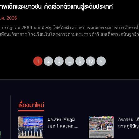
าพเด็กและเยาวชน คัดเลือกตัวแทนสู่ระดับประเทศ
.ค. 2026
 25 กรกฎาคม 2569 นายพิเชฐ โพธิ์ภักดี เลขาธิการคณะกรรมการการศึกษาขั
มทักษะวิชาการ โรงเรียนในโครงการตามพระราชดำริ สมเด็จพระกนิษฐาธิ
รี ประจำปีการศึกษา 2569 ระดับภูมิภาค : ภาคเหนือ ณ โรงแรมคุ้มภูคำ อำเภอเมืองเช
 ปันศิริ ผู้อำนวยการสำนักงานเขตพื้นที่กา
1
2
3
…
9
10
เรื่องมาใหม่
ผอ.สพป.ชัยภูมิ
กิจกรรม “ส
เขต 1 และคณะ
สานภูมิปั
ร่วมการประชุม
ล้านนาวิถี 
สัมมนาทาง
แห่งการเรีย