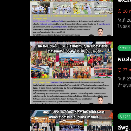
พระเจ
28 ก
วันที่ 
ไชยสุภ
บุคลาก
เฉลิมพ
ข่าวสา
ผอ.สพ
27 ก
วันที่ 
ทำบุญแล
ในโอกา
ข่าวสา
สพฐ. 