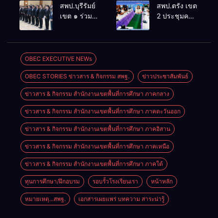
ประชุม
ล้านนาวิถี สู่
สพป.บุรีรัมย์
สพป.ตรัง เขต
สัมมนาทาง
โลกแห่งการ
เขต ๑ ร่วม
2 ประชุมคณะ
วิชาการ “ผู้
เรียนรู้”
ประชุม
กรรมการ
บริหารยุคใหม่
โรงเรียนบ้าน
สัมมนา “ผู้
บริหารเงินทุน
นำการศึกษา
สันพระเนตร
บริหารยุคใหม่
การศึกษา 60
ไทยสู่อนาคต”
ประจำปีการ
นำการศึกษา
ปี ครองราชย์
OBEC EXECUTIVE NEWs
ประจำเขต
ศึกษา 2569
ไทยสู่อนาคต”
ประจำปี
ตรวจราชการ
OBEC STORIES ข่าวสาร & กิจกรรม สพฐ.
ข่าวประชาสัมพันธ์
เขตตรวจ
2569
ที่ 13
ราชการที่ ๑๓
ข่าวสาร & กิจกรรม สำนักงานเขตพื้นที่การศึกษา ภาคกลาง
ข่าวสาร & กิจกรรม สำนักงานเขตพื้นที่การศึกษา ภาคตะวันออก
ข่าวสาร & กิจกรรม สำนักงานเขตพื้นที่การศึกษา ภาคอิสาน
ข่าวสาร & กิจกรรม สำนักงานเขตพื้นที่การศึกษา ภาคเหนือ
ข่าวสาร & กิจกรรม สำนักงานเขตพื้นที่การศึกษา ภาคใต้
ทุนการศึกษา/ฝึกอบรม
รอบรั้วโรงเรียนเรา
หน้าหลัก
หมายเหตุ...สพฐ.
เอกสารเผยแพร่ บทความ สาระน่ารู้