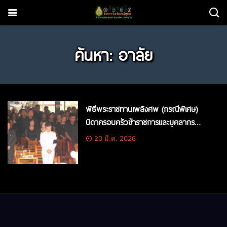
ค้นหา: อาลัย
พิธีพระราชทานเพลิงศพ (กรณีพิเศษ)
บิดาครอบครัวข้าราชการและบุคลากร
ทางการศึกษา สพป.สระแก้ว เขต 2
20 มี.ค. 2026