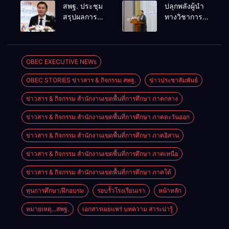
การดำเนิน
ขับเคลื่อนการ
สพฐ. ประชุม
ปลุกพลังผู้นำ
การทางวินัย
ศึกษาชาติ
สรุปผลการ
ทางวิชาการ
อย่างร้ายแรง
เชื่อม
ดำเนินงาน
สร้างเครือ
สำหรับฝึก
เทคโนโลยี-
ศูนย์ขับ
ข่ายนิเทศเข้ม
อบรมผู้จะเป็น
ชุมชน สร้างผู้
เคลื่อน
แข็ง ขับ
กรรมการ
เรียนเต็ม
โครงการ
เคลื่อน
OBEC EXECUTIVE NEWs
สอบสวน
ศักยภาพ
โรงเรียน
คุณภาพการ
(ตามหลักสูตร
OBEC STORIES ข่าวสาร & กิจกรรม สพฐ.
ข่าวประชาสัมพันธ์
คุณภาพ
ศึกษาสู่
ก.ค.ศ.)
ประจำตำบล
อนาคต
ข่าวสาร & กิจกรรม สำนักงานเขตพื้นที่การศึกษา ภาคกลาง
เตรียมต่อยอด
สู่การขับ
ข่าวสาร & กิจกรรม สำนักงานเขตพื้นที่การศึกษา ภาคตะวันออก
เคลื่อน
คุณภาพการ
ข่าวสาร & กิจกรรม สำนักงานเขตพื้นที่การศึกษา ภาคอิสาน
ศึกษาปี 2570
ข่าวสาร & กิจกรรม สำนักงานเขตพื้นที่การศึกษา ภาคเหนือ
ข่าวสาร & กิจกรรม สำนักงานเขตพื้นที่การศึกษา ภาคใต้
ทุนการศึกษา/ฝึกอบรม
รอบรั้วโรงเรียนเรา
หน้าหลัก
หมายเหตุ...สพฐ.
เอกสารเผยแพร่ บทความ สาระน่ารู้