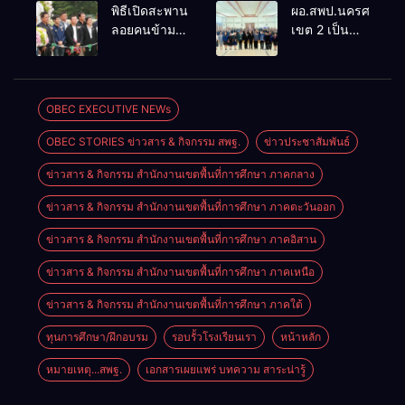
ศูนย์พัฒนา
ประชุม
พิธีเปิดสะพาน
ผอ.สพป.นครศรีธรร
วิชาการภาษา
สัมมนา
ลอยคนข้าม
เขต 2 เป็น
อังกฤษ มุ่งยก
แนวทางการ
ถนน โรงเรียน
ประธานการ
ระดับ
สร้างเครือ
บ้านไทย
อบรม
สมรรถนะผู้
ข่ายความร่วม
สามัคคี
โครงการ
เรียนตาม
มือในการ
“เสริมสร้าง
OBEC EXECUTIVE NEWs
กรอบ CEFR
บริหารการ
และ
ศึกษาของผู้
OBEC STORIES ข่าวสาร & กิจกรรม สพฐ.
ข่าวประชาสัมพันธ์
พัฒนาการมี
บริหารการ
วินัย คุณธรรม
ศึกษาและ
ข่าวสาร & กิจกรรม สำนักงานเขตพื้นที่การศึกษา ภาคกลาง
จริยธรรม
บุคลากร
และจรรยา
ข่าวสาร & กิจกรรม สำนักงานเขตพื้นที่การศึกษา ภาคตะวันออก
ทางการศึกษา
บรรณวิชาชีพ
เพื่อยกระดับ
ของ
ข่าวสาร & กิจกรรม สำนักงานเขตพื้นที่การศึกษา ภาคอิสาน
คุณภาพการ
ข้าราชการครู
ศึกษาและ
ข่าวสาร & กิจกรรม สำนักงานเขตพื้นที่การศึกษา ภาคเหนือ
และบุคลากร
กิจกรรมเชิดชู
ทางการศึกษา
ข่าวสาร & กิจกรรม สำนักงานเขตพื้นที่การศึกษา ภาคใต้
เกียรติ ประจำ
ศูนย์เครือข่าย
เขตตรวจ
การศึกษาที่ 8
ทุนการศึกษา/ฝึกอบรม
รอบรั้วโรงเรียนเรา
หน้าหลัก
ราชการที่ 12
อำเภอพิปูน
หมายเหตุ...สพฐ.
เอกสารเผยแพร่ บทความ สาระน่ารู้
จังหวัด
นครศรีธรรมราช