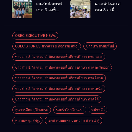
ประเมินผล
ประชุม
ผอ.สพป.นครศรีธรรมราช
ผอ.สพป.นครศรีธรร
เชิงประจักษ์
ThaiCER
เขต 3 ลงพื้นที่
เขต 3 ลงพื้นที่
คัดเลือก
2026
เยี่ยมโรงเรียน
เยี่ยมโรงเรียน
“ก.ต.ป.น.
Thailand
วัดปิยาราม
บ้านบางเนียน
ต้นแบบ”
International
อำเภอ
อำเภอ
ระดับประเทศ
Conference
ปากพนัง
ปากพนัง
OBEC EXECUTIVE NEWs
รุ่นที่ 3 ประจำ
on Education
ปีงบประมาณ
Research
OBEC STORIES ข่าวสาร & กิจกรรม สพฐ.
ข่าวประชาสัมพันธ์
พ.ศ. 2569
(ThaiCER)
2026
ข่าวสาร & กิจกรรม สำนักงานเขตพื้นที่การศึกษา ภาคกลาง
ข่าวสาร & กิจกรรม สำนักงานเขตพื้นที่การศึกษา ภาคตะวันออก
ข่าวสาร & กิจกรรม สำนักงานเขตพื้นที่การศึกษา ภาคอิสาน
ข่าวสาร & กิจกรรม สำนักงานเขตพื้นที่การศึกษา ภาคเหนือ
ข่าวสาร & กิจกรรม สำนักงานเขตพื้นที่การศึกษา ภาคใต้
ทุนการศึกษา/ฝึกอบรม
รอบรั้วโรงเรียนเรา
หน้าหลัก
หมายเหตุ...สพฐ.
เอกสารเผยแพร่ บทความ สาระน่ารู้