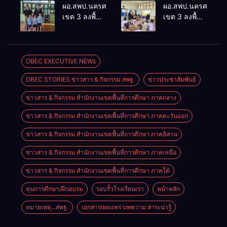
ประเมินผล
ประชุม
ผอ.สพป.นครศรีธรรมราช
ผอ.สพป.นครศรีธรร
เชิงประจักษ์
ThaiCER
เขต 3 ลงพื้นที่
เขต 3 ลงพื้นที่
คัดเลือก
2026
เยี่ยมโรงเรียน
เยี่ยมโรงเรียน
“ก.ต.ป.น.
Thailand
วัดปิยาราม
บ้านบางเนียน
ต้นแบบ”
International
อำเภอ
อำเภอ
ระดับประเทศ
Conference
ปากพนัง
ปากพนัง
OBEC EXECUTIVE NEWs
รุ่นที่ 3 ประจำ
on Education
ปีงบประมาณ
Research
OBEC STORIES ข่าวสาร & กิจกรรม สพฐ.
ข่าวประชาสัมพันธ์
พ.ศ. 2569
(ThaiCER)
2026
ข่าวสาร & กิจกรรม สำนักงานเขตพื้นที่การศึกษา ภาคกลาง
ข่าวสาร & กิจกรรม สำนักงานเขตพื้นที่การศึกษา ภาคตะวันออก
ข่าวสาร & กิจกรรม สำนักงานเขตพื้นที่การศึกษา ภาคอิสาน
ข่าวสาร & กิจกรรม สำนักงานเขตพื้นที่การศึกษา ภาคเหนือ
ข่าวสาร & กิจกรรม สำนักงานเขตพื้นที่การศึกษา ภาคใต้
ทุนการศึกษา/ฝึกอบรม
รอบรั้วโรงเรียนเรา
หน้าหลัก
หมายเหตุ...สพฐ.
เอกสารเผยแพร่ บทความ สาระน่ารู้