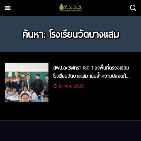
ค้นหา: โรงเรียนวัดบางแสม
สพป.ฉะเชิงเทรา เขต 1 ลงพื้นที่ตรวจเยี่ยม
โรงเรียนวัดบางแสม เน้นย้ำความปลอดภัย-
โภชนาการ และมาตรการลดภาระผู้ปกครอง
21 พ.ค. 2026