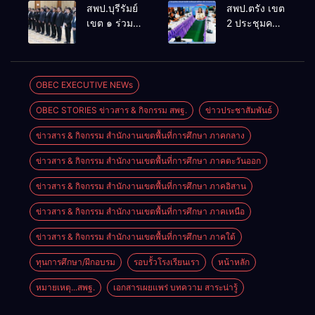
ประชุม
ล้านนาวิถี สู่
สพป.บุรีรัมย์
สพป.ตรัง เขต
สัมมนาทาง
โลกแห่งการ
เขต ๑ ร่วม
2 ประชุมคณะ
วิชาการ “ผู้
เรียนรู้”
ประชุม
กรรมการ
บริหารยุคใหม่
โรงเรียนบ้าน
สัมมนา “ผู้
บริหารเงินทุน
นำการศึกษา
สันพระเนตร
บริหารยุคใหม่
การศึกษา 60
ไทยสู่อนาคต”
ประจำปีการ
นำการศึกษา
ปี ครองราชย์
OBEC EXECUTIVE NEWs
ประจำเขต
ศึกษา 2569
ไทยสู่อนาคต”
ประจำปี
ตรวจราชการ
OBEC STORIES ข่าวสาร & กิจกรรม สพฐ.
ข่าวประชาสัมพันธ์
เขตตรวจ
2569
ที่ 13
ราชการที่ ๑๓
ข่าวสาร & กิจกรรม สำนักงานเขตพื้นที่การศึกษา ภาคกลาง
ข่าวสาร & กิจกรรม สำนักงานเขตพื้นที่การศึกษา ภาคตะวันออก
ข่าวสาร & กิจกรรม สำนักงานเขตพื้นที่การศึกษา ภาคอิสาน
ข่าวสาร & กิจกรรม สำนักงานเขตพื้นที่การศึกษา ภาคเหนือ
ข่าวสาร & กิจกรรม สำนักงานเขตพื้นที่การศึกษา ภาคใต้
ทุนการศึกษา/ฝึกอบรม
รอบรั้วโรงเรียนเรา
หน้าหลัก
หมายเหตุ...สพฐ.
เอกสารเผยแพร่ บทความ สาระน่ารู้