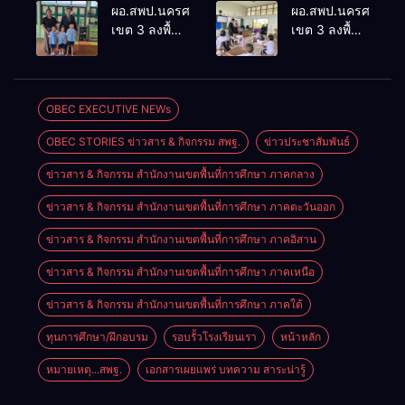
ประเมินผล
ประชุม
ผอ.สพป.นครศรีธรรมราช
ผอ.สพป.นครศรีธรร
เชิงประจักษ์
ThaiCER
เขต 3 ลงพื้นที่
เขต 3 ลงพื้นที่
คัดเลือก
2026
เยี่ยมโรงเรียน
เยี่ยมโรงเรียน
“ก.ต.ป.น.
Thailand
วัดปิยาราม
บ้านบางเนียน
ต้นแบบ”
International
อำเภอ
อำเภอ
ระดับประเทศ
Conference
ปากพนัง
ปากพนัง
OBEC EXECUTIVE NEWs
รุ่นที่ 3 ประจำ
on Education
ปีงบประมาณ
Research
OBEC STORIES ข่าวสาร & กิจกรรม สพฐ.
ข่าวประชาสัมพันธ์
พ.ศ. 2569
(ThaiCER)
2026
ข่าวสาร & กิจกรรม สำนักงานเขตพื้นที่การศึกษา ภาคกลาง
ข่าวสาร & กิจกรรม สำนักงานเขตพื้นที่การศึกษา ภาคตะวันออก
ข่าวสาร & กิจกรรม สำนักงานเขตพื้นที่การศึกษา ภาคอิสาน
ข่าวสาร & กิจกรรม สำนักงานเขตพื้นที่การศึกษา ภาคเหนือ
ข่าวสาร & กิจกรรม สำนักงานเขตพื้นที่การศึกษา ภาคใต้
ทุนการศึกษา/ฝึกอบรม
รอบรั้วโรงเรียนเรา
หน้าหลัก
หมายเหตุ...สพฐ.
เอกสารเผยแพร่ บทความ สาระน่ารู้