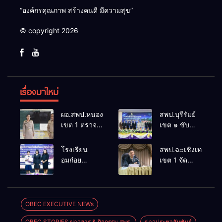
“องค์กรคุณภาพ สร้างคนดี มีความสุข”
© copyright 2026
เรื่องมาใหม่
ผอ.สพป.หนองคาย
สพป.บุรีรัมย์
เขต 1 ตรวจ
เขต ๑ ขับ
เยี่ยมและ
เคลื่อน
กำลังใจใน
โรงเรียน
โรงเรียน
สพป.ฉะเชิงเทรา
การจัดการ
ขนาดเล็กด้วย
อมก๋อย
เขต 1 จัด
เรียนการสอน
เทคโนโลยี
วิทยาคม
อบรมสัมมนา
โรงเรียน
ดิจิทัลและ
สังกัด
สร้างความรู้
อนุบาลอรุณ
ปัญญา
สพม.เชียงใหม่
ความเข้าใจ
รังษี
ประดิษฐ์
คว้ารางวัล
หลักเกณฑ์
OBEC EXECUTIVE NEWs
ชนะเลิศและ
และวิธีการ
OBEC STORIES ข่าวสาร & กิจกรรม สพฐ.
ข่าวประชาสัมพันธ์