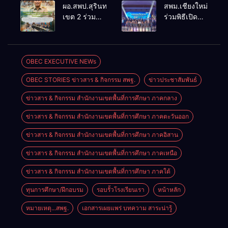
กิจกรรมลูก
ศึกษาการ
ผอ.สพป.สุรินทร์
สพม.เชียงใหม่
เสือ เนตรนารี
บริหารจัดการ
เขต 2 ร่วมขับ
ร่วมพิธีเปิด
และยุวกาชาด
ศึกษายุคใหม่
เคลื่อน
มหกรรม
บำเพ็ญ
นโยบาย
วิชาการ
ประโยชน์
บุคคล ระดม
46ict
“รวมใจภักดี
สมองปรับปรุง
“สร้างสรรค์
OBEC EXECUTIVE NEWs
ถวายความ
หลักเกณฑ์
นวัตกรรมด้วย
อาลัยสมเด็จ
OBEC STORIES ข่าวสาร & กิจกรรม สพฐ.
ข่าวประชาสัมพันธ์
การย้าย-โอน
AI” ยกระดับ
พระพันปี
ข้าราชการ
การเรียนรู้
หลวง”
ข่าวสาร & กิจกรรม สำนักงานเขตพื้นที่การศึกษา ภาคกลาง
ครูฯ ร่วมกับ
เทคโนโลยี
ก.ค.ศ.
และนวัตกรรม
ข่าวสาร & กิจกรรม สำนักงานเขตพื้นที่การศึกษา ภาคตะวันออก
การศึกษา
ข่าวสาร & กิจกรรม สำนักงานเขตพื้นที่การศึกษา ภาคอิสาน
ข่าวสาร & กิจกรรม สำนักงานเขตพื้นที่การศึกษา ภาคเหนือ
ข่าวสาร & กิจกรรม สำนักงานเขตพื้นที่การศึกษา ภาคใต้
ทุนการศึกษา/ฝึกอบรม
รอบรั้วโรงเรียนเรา
หน้าหลัก
หมายเหตุ...สพฐ.
เอกสารเผยแพร่ บทความ สาระน่ารู้