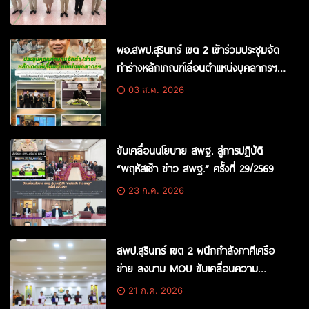
อาชีพ
ผอ.สพป.สุรินทร์ เขต 2 เข้าร่วมประชุมจัด
ทำร่างหลักเกณฑ์เลื่อนตำแหน่งบุคลากรฯ
ณ กรุงเทพฯ
03 ส.ค. 2026
ขับเคลื่อนนโยบาย สพฐ. สู่การปฏิบัติ
“พฤหัสเช้า ข่าว สพฐ.” ครั้งที่ 29/2569
23 ก.ค. 2026
สพป.สุรินทร์ เขต 2 ผนึกกำลังภาคีเครือ
ข่าย ลงนาม MOU ขับเคลื่อนความ
ปลอดภัยในสถานศึกษา ปี 2569
21 ก.ค. 2026