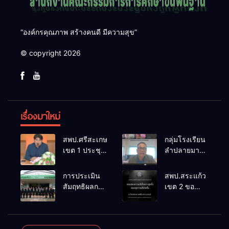
“องค์กรคุณภาพ สร้างคนดี มีความสุข”
© copyright 2026
เรื่องมาใหม่
สพป.ศรีสะเกษ
กลุ่มโรงเรียน
เขต 1 ประชุม
ลำปลายมาศ
เตรียมการ
๔ PLC ขับ
จัดการ
เคลื่อน RT,
การประเมิน
สพป.สระแก้ว
แข่งขันงาน
NT, O-NET
สัมฤทธิผลการ
เขต 2 ขอ
ศิลปหัตถกรรม
ผ่านระบบ
ปฏิบัติงานใน
แสดงความ
นักเรียน ครั้งที่
Online
หน้าที่
เสียใจอย่างสุด
74 ปีการ
พัฒนาการ
ซึ้ง 7 สิงหาคม
ศึกษา 2569