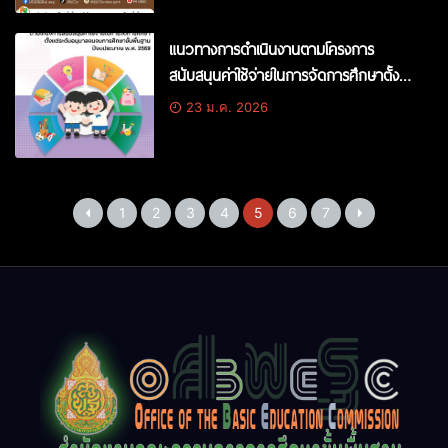
แนวทางการดำเนินงานตามโครงการ
สนับสนุนค่าใช้จ่ายในการจัดการศึกษาตั้งแต่
ระดับอนุบาลจนจบการศึกษาขั้นพื้นฐาน
23 ม.ค. 2026
ปีงบประมาณ พ.ศ. 2569
1
2
3
4
5
6
7