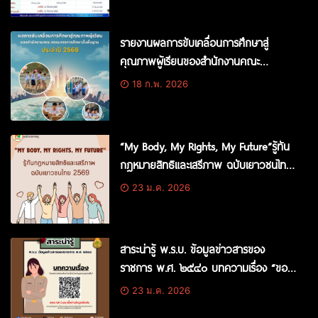
รายงานผลการขับเคลื่อนการศึกษาสู่
คุณภาพผู้เรียนของสำนักงานคณะ
กรรมการการศึกษาขั้นพื้นฐานประจำปี
18 ก.พ. 2026
2568
“My Body, My Rights, My Future”รู้ทัน
กฎหมายสิทธิและเสรีภาพ ฉบับเยาวชนไทย
2569
23 ม.ค. 2026
สาระน่ารู้ พ.ร.บ. ข้อมูลข่าวสารของ
ราชการ พ.ศ. ๒๕๔๐ บทความเรื่อง “ขอ
ตรวจสอบเงินบำเหน็จบำนาญของบุคคล
23 ม.ค. 2026
อื่น”