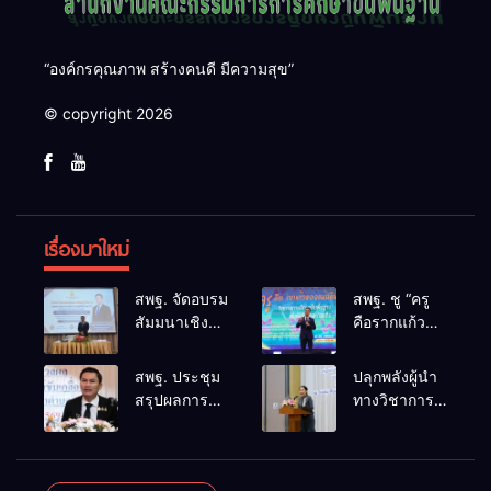
“องค์กรคุณภาพ สร้างคนดี มีความสุข”
© copyright 2026
เรื่องมาใหม่
สพฐ. จัดอบรม
สพฐ. ชู “ครู
สัมมนาเชิง
คือรากแก้ว
ปฏิบัติการ
ของแผ่นดิน”
การดำเนิน
ขับเคลื่อนการ
สพฐ. ประชุม
ปลุกพลังผู้นำ
การทางวินัย
ศึกษาชาติ
สรุปผลการ
ทางวิชาการ
อย่างร้ายแรง
เชื่อม
ดำเนินงาน
สร้างเครือ
สำหรับฝึก
เทคโนโลยี-
ศูนย์ขับ
ข่ายนิเทศเข้ม
อบรมผู้จะเป็น
ชุมชน สร้างผู้
เคลื่อน
แข็ง ขับ
กรรมการ
เรียนเต็ม